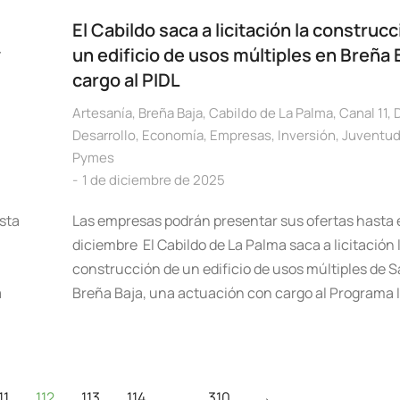
El Cabildo saca a licitación la construc
y
un edificio de usos múltiples en Breña 
cargo al PIDL
Artesanía
,
Breña Baja
,
Cabildo de La Palma
,
Canal 11
,
Desarrollo
,
Economía
,
Empresas
,
Inversión
,
Juventu
Pymes
1 de diciembre de 2025
esta
Las empresas podrán presentar sus ofertas hasta e
diciembre El Cabildo de La Palma saca a licitación 
construcción de un edificio de usos múltiples de S
a
Breña Baja, una actuación con cargo al Programa 
11
112
113
114
…
310
→