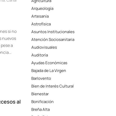
lma
,
Canal
Agricultura
Arqueología
Artesanía
Astrofísica
ones si no
Asuntos Institucionales
os nuevos
Atención Sociosanitaria
 pese a
Audiovisuales
encia…
Auditoría
Ayudas Económicas
Bajada de La Virgen
Barlovento
Bien de Interés Cultural
Bienestar
ccesos al
Bonificación
Breña Alta