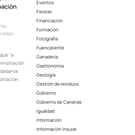
Eventos
pación
Fiestas
Financiación
nte
,
Formación
de Mazo
Fotografía
Fuencaliente
 que “a
Ganadería
inistración
Gastronomía
iudadanía
Geología
ortación
Gestión de residuos
Gobierno
Gobierno de Canarias
Igualdad
Información
Información Insular