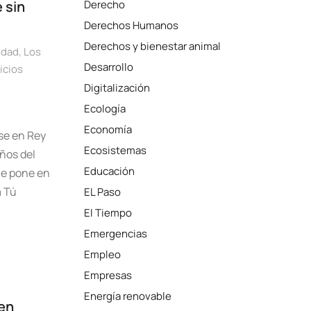
 sin
Derecho
Derechos Humanos
Derechos y bienestar animal
ldad
,
Los
Desarrollo
icios
Digitalización
Ecología
Economía
se en Rey
Ecosistemas
ños del
Educación
ne pone en
a Tú
EL Paso
El Tiempo
Emergencias
Empleo
Empresas
Energía renovable
 en