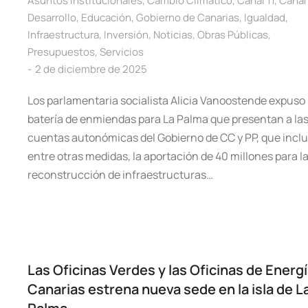
Asuntos Institucionales
,
Cambio Climático
,
Canal 11
,
Canar
Desarrollo
,
Educación
,
Gobierno de Canarias
,
Igualdad
,
Infraestructura
,
Inversión
,
Noticias
,
Obras Públicas
,
Presupuestos
,
Servicios
2 de diciembre de 2025
Los parlamentaria socialista Alicia Vanoostende expuso 
batería de enmiendas para La Palma que presentan a la
cuentas autonómicas del Gobierno de CC y PP, que incl
entre otras medidas, la aportación de 40 millones para l
reconstrucción de infraestructuras…
Las Oficinas Verdes y las Oficinas de Energ
Canarias estrena nueva sede en la isla de L