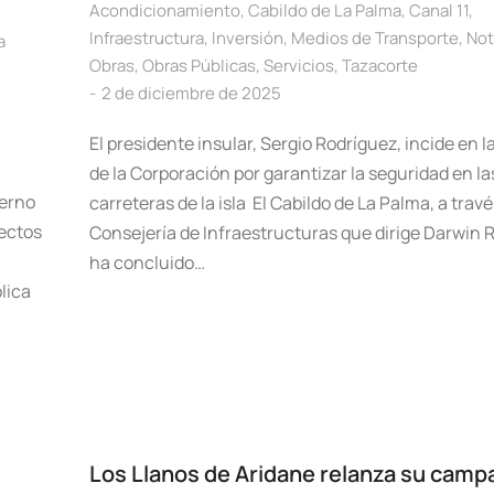
Acondicionamiento
,
Cabildo de La Palma
,
Canal 11
,
Infraestructura
,
Inversión
,
Medios de Transporte
,
Not
a
Obras
,
Obras Públicas
,
Servicios
,
Tazacorte
2 de diciembre de 2025
El presidente insular, Sergio Rodríguez, incide en 
de la Corporación por garantizar la seguridad en la
ierno
carreteras de la isla El Cabildo de La Palma, a travé
ectos
Consejería de Infraestructuras que dirige Darwin 
ha concluido…
lica
Los Llanos de Aridane relanza su camp