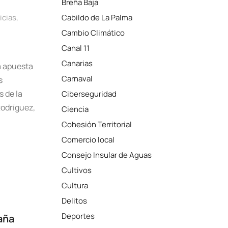
Breña Baja
icias
,
Cabildo de La Palma
Cambio Climático
Canal 11
Canarias
la apuesta
Carnaval
s
s de la
Ciberseguridad
Rodríguez,
Ciencia
Cohesión Territorial
Comercio local
Consejo Insular de Aguas
Cultivos
Cultura
Delitos
Deportes
aña