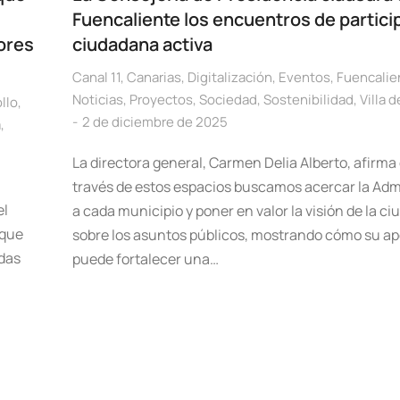
Fuencaliente los encuentros de partici
ores
ciudadana activa
Canal 11
,
Canarias
,
Digitalización
,
Eventos
,
Fuencalie
Noticias
,
Proyectos
,
Sociedad
,
Sostenibilidad
,
Villa 
llo
,
2 de diciembre de 2025
a
,
La directora general, Carmen Delia Alberto, afirma
través de estos espacios buscamos acercar la Adm
el
a cada municipio y poner en valor la visión de la c
 que
sobre los asuntos públicos, mostrando cómo su ap
udas
puede fortalecer una…