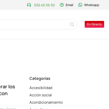
922 40 36 92
Email
Whatsapp
En Directo
Categorías
rar los
Accesibilidad
 con
Acción social
Acondicionamiento