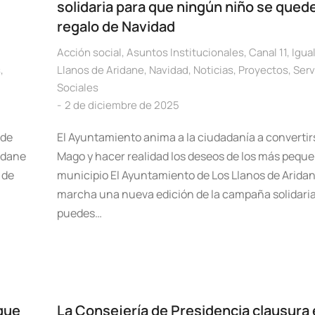
solidaria para que ningún niño se quede
regalo de Navidad
Acción social
,
Asuntos Institucionales
,
Canal 11
,
Igua
s
,
Llanos de Aridane
,
Navidad
,
Noticias
,
Proyectos
,
Serv
Sociales
2 de diciembre de 2025
 de
El Ayuntamiento anima a la ciudadanía a convertir
idane
Mago y hacer realidad los deseos de los más peque
 de
municipio El Ayuntamiento de Los Llanos de Arida
marcha una nueva edición de la campaña solidari
puedes…
que
La Consejería de Presidencia clausura