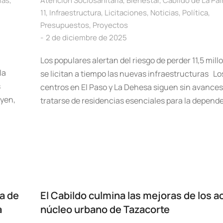
ias
,
Atención Sociosanitaria
,
Bienestar
,
Cabildo de La Pa
11
,
Infraestructura
,
Licitaciones
,
Noticias
,
Política
,
Presupuestos
,
Proyectos
2 de diciembre de 2025
Los populares alertan del riesgo de perder 11,5 mill
la
se licitan a tiempo las nuevas infraestructuras L
s
centros en El Paso y La Dehesa siguen sin avances
uyen,
tratarse de residencias esenciales para la depend
a
ía de
El Cabildo culmina las mejoras de los a
a
núcleo urbano de Tazacorte