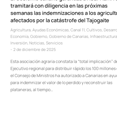
tramitará con diligencia en las próximas
semanas las indemnizaciones a los agricult
afectados por la catástrofe del Tajogaite
Agricultura
,
Ayudas Económicas
,
Canal 11
,
Cultivos
,
Desarro
Economía
,
Gobierno
,
Gobierno de Canarias
,
Infraestructur
Inversión
,
Noticias
,
Servicios
2 de diciembre de 2025
Esta asociación agraria constata la “total implicación” d
Ejecutivo regional para distribuir rápido los 100 millones
el Consejo de Ministros ha autorizado a Canarias en ay
para indemnizar el valor de lo perdido y reconstruir las
plataneras, al tiempo…