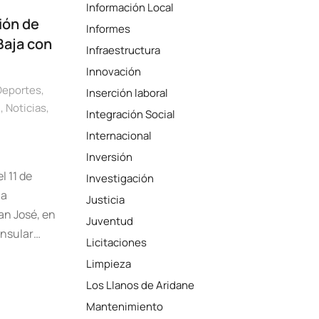
Información Local
ción de
Informes
Baja con
Infraestructura
Innovación
Deportes
,
Inserción laboral
d
,
Noticias
,
Integración Social
Internacional
Inversión
l 11 de
Investigación
la
Justicia
an José, en
Juventud
Insular…
Licitaciones
Limpieza
Los Llanos de Aridane
Mantenimiento