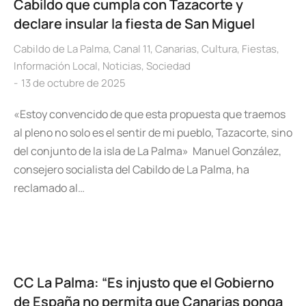
Cabildo que cumpla con Tazacorte y
declare insular la fiesta de San Miguel
Cabildo de La Palma
,
Canal 11
,
Canarias
,
Cultura
,
Fiestas
,
Información Local
,
Noticias
,
Sociedad
13 de octubre de 2025
«Estoy convencido de que esta propuesta que traemos
al pleno no solo es el sentir de mi pueblo, Tazacorte, sino
del conjunto de la isla de La Palma» Manuel González,
consejero socialista del Cabildo de La Palma, ha
reclamado al…
CC La Palma: “Es injusto que el Gobierno
de España no permita que Canarias ponga