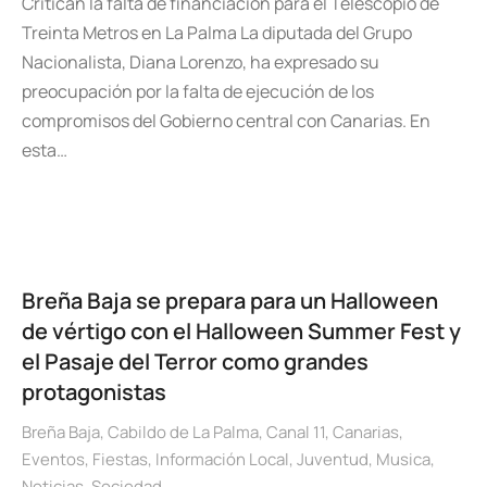
Critican la falta de financiación para el Telescopio de
Treinta Metros en La Palma La diputada del Grupo
Nacionalista, Diana Lorenzo, ha expresado su
preocupación por la falta de ejecución de los
compromisos del Gobierno central con Canarias. En
esta…
Breña Baja se prepara para un Halloween
de vértigo con el Halloween Summer Fest y
el Pasaje del Terror como grandes
protagonistas
Breña Baja
,
Cabildo de La Palma
,
Canal 11
,
Canarias
,
Eventos
,
Fiestas
,
Información Local
,
Juventud
,
Musica
,
Noticias
,
Sociedad