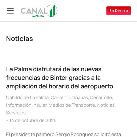
En Directo
Noticias
La Palma disfrutará de las nuevas
frecuencias de Binter gracias a la
ampliación del horario del aeropuerto
Cabildo de La Palma
,
Canal 11
,
Canarias
,
Desarrollo
,
Información Insular
,
Medios de Transporte
,
Noticias
,
Servicios
14 de octubre de 2025
El presidente palmero Sergio Rodríguez solicitó esta