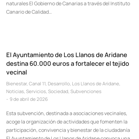
naturales El Gobierno de Canarias a través del Instituto
Canario de Calidad…
El Ayuntamiento de Los Llanos de Aridane
destina 60.000 euros a fortalecer el tejido
vecinal
Bienestar
,
Canal 11
,
Desarrollo
,
Los Llanos de Aridane
,
Noticias
,
Servicios
,
Sociedad
,
Subvenciones
9 de abril de 2026
Esta subvención, destinada a asociaciones vecinales,
acoge la organización de actividades que fomenten la
participación, convivencia y bienestar de la ciudadanía
El Ayuntamiento de Los Llanos de Aridane convoca una