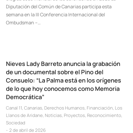
Diputación del Común de Canarias participa esta
semana en la III Conferencia Internacional del
Ombudsman –…
Nieves Lady Barreto anuncia la grabación
de un documental sobre el Pino del
Consuelo: “La Palma está en los orígenes
de lo que hoy conocemos como Memoria
Democrática”
Canal 11
,
Canarias
,
Derechos Humanos
,
Financiación
,
Los
Llanos de Aridane
,
Noticias
,
Proyectos
,
Reconocimiento
,
Sociedad
2 de abril de 2026