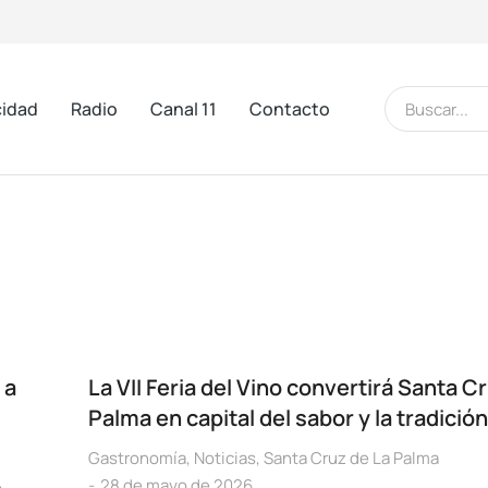
cidad
Radio
Canal 11
Contacto
 a
La VII Feria del Vino convertirá Santa C
Palma en capital del sabor y la tradición
Gastronomía
,
Noticias
,
Santa Cruz de La Palma
28 de mayo de 2026