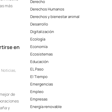
Derecho
sas más
Derechos Humanos
Derechos y bienestar animal
Desarrollo
Digitalización
Ecología
rtirse en
Economía
Ecosistemas
Educación
EL Paso
,
Noticias
,
El Tiempo
Emergencias
Empleo
 mejor de
Empresas
boraciones
Energía renovable
paña y