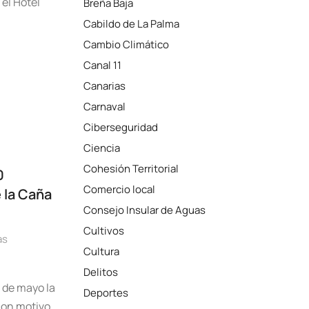
el Hotel
Breña Baja
Cabildo de La Palma
Cambio Climático
Canal 11
Canarias
Carnaval
Ciberseguridad
Ciencia
Cohesión Territorial
0
Comercio local
e la Caña
Consejo Insular de Aguas
Cultivos
as
Cultura
Delitos
 de mayo la
Deportes
con motivo