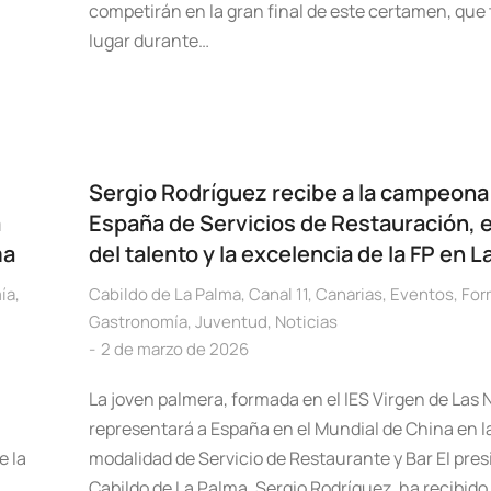
competirán en la gran final de este certamen, que
lugar durante…
Sergio Rodríguez recibe a la campeona
a
España de Servicios de Restauración, 
ma
del talento y la excelencia de la FP en 
ía
,
Cabildo de La Palma
,
Canal 11
,
Canarias
,
Eventos
,
For
Gastronomía
,
Juventud
,
Noticias
2 de marzo de 2026
La joven palmera, formada en el IES Virgen de Las 
representará a España en el Mundial de China en l
e la
modalidad de Servicio de Restaurante y Bar El pres
Cabildo de La Palma, Sergio Rodríguez, ha recibido