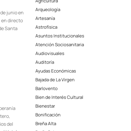
Agricultura
Arqueología
de junio en
Artesanía
 en directo
Astrofísica
 de Santa
Asuntos Institucionales
Atención Sociosanitaria
Audiovisuales
Auditoría
Ayudas Económicas
Bajada de La Virgen
Barlovento
Bien de Interés Cultural
Bienestar
oberanía
Bonificación
tero,
Breña Alta
ios del