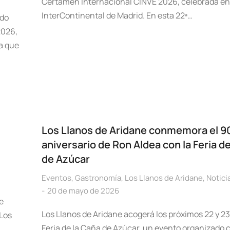
Certamen Internacional CINVE 2026, celebrada en 
InterContinental de Madrid. En esta 22ª…
ado
2026,
a que
Los Llanos de Aridane conmemora el 9
aniversario de Ron Aldea con la Feria d
de Azúcar
Eventos
,
Gastronomía
,
Los Llanos de Aridane
,
Notici
20 de mayo de 2026
e
Los Llanos de Aridane acogerá los próximos 22 y 23
 Los
Feria de la Caña de Azúcar, un evento organizado 