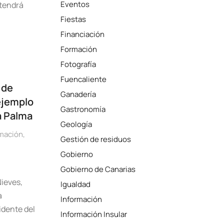
Eventos
 tendrá
Fiestas
Financiación
Formación
Fotografía
Fuencaliente
 de
Ganadería
ejemplo
Gastronomía
La Palma
Geología
mación
,
Gestión de residuos
Gobierno
Gobierno de Canarias
Nieves,
Igualdad
a
Información
idente del
Información Insular