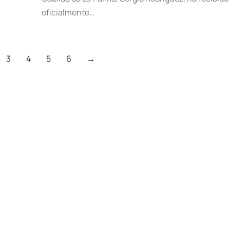
oficialmente…
3
4
5
6
→