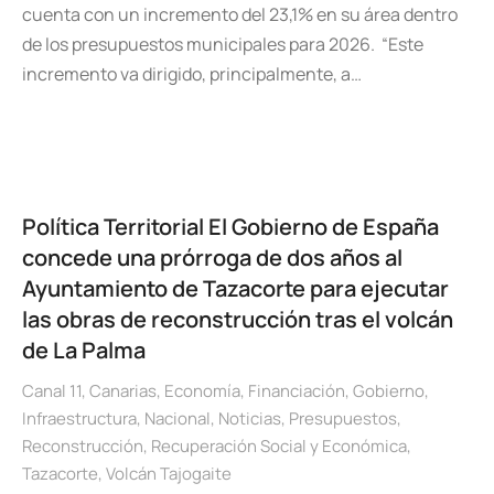
cuenta con un incremento del 23,1% en su área dentro
de los presupuestos municipales para 2026. “Este
incremento va dirigido, principalmente, a…
Política Territorial El Gobierno de España
concede una prórroga de dos años al
Ayuntamiento de Tazacorte para ejecutar
las obras de reconstrucción tras el volcán
de La Palma
Canal 11
,
Canarias
,
Economía
,
Financiación
,
Gobierno
,
Infraestructura
,
Nacional
,
Noticias
,
Presupuestos
,
Reconstrucción
,
Recuperación Social y Económica
,
Tazacorte
,
Volcán Tajogaite