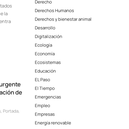
Derecho
stados
Derechos Humanos
e la
Derechos y bienestar animal
uentra
Desarrollo
Digitalización
Ecología
Economía
Ecosistemas
Educación
EL Paso
 urgente
El Tiempo
zación de
Emergencias
Empleo
s
,
Portada
,
Empresas
Energía renovable