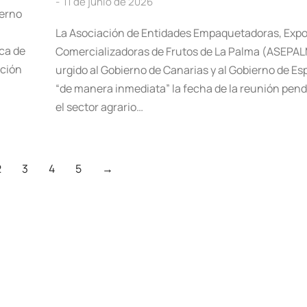
11 de junio de 2026
ierno
La Asociación de Entidades Empaquetadoras, Expo
ca de
Comercializadoras de Frutos de La Palma (ASEPA
ación
urgido al Gobierno de Canarias y al Gobierno de Esp
“de manera inmediata” la fecha de la reunión pen
el sector agrario…
2
3
4
5
→