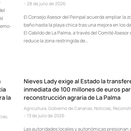
)
28 de julio de 2026
del
El Consejo Asesor del Peinpal acuerda ampliar la z
sí
baño hasta la playa chica tras una mejora en los d
 Remo-
El Cabildo de La Palma, a través del Comité Asesor 
reduce la zona restringida de…
a
Nieves Lady exige al Estado la transfer
cia
inmediata de 100 millones de euros par
a la
reconstrucción agraria de La Palma
Agricultura
,
Gobierno de Canarias
,
Noticias
,
Reconst
13 de julio de 2026
cias
,
Las autoridades locales y autonómicas presionan 