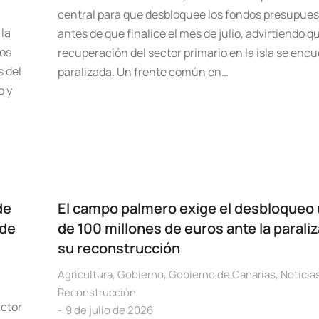
central para que desbloquee los fondos presupue
 la
antes de que finalice el mes de julio, advirtiendo qu
dos
recuperación del sector primario en la isla se enc
s del
paralizada. Un frente común en…
o y
de
El campo palmero exige el desbloqueo
 de
de 100 millones de euros ante la parali
su reconstrucción
Agricultura
,
Gobierno
,
Gobierno de Canarias
,
Noticia
Reconstrucción
íctor
9 de julio de 2026