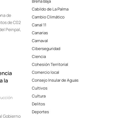
Breña Baja
Cabildo de La Palma
ona de
Cambio Climático
atos de C02
Canal 11
del Peinpal,
Canarias
Carnaval
Ciberseguridad
Ciencia
Cohesión Territorial
encia
Comercio local
a la
Consejo Insular de Aguas
Cultivos
Cultura
rucción
Delitos
Deportes
al Gobierno