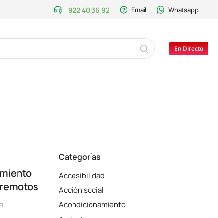
922 40 36 92
Email
Whatsapp
En Directo
Categorías
imiento
Accesibilidad
erremotos
Acción social
a
,
Acondicionamiento