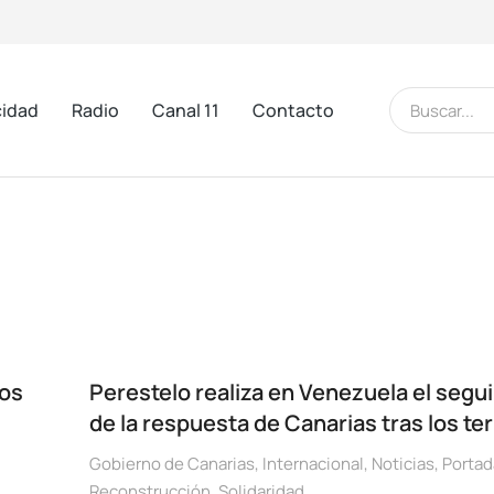
cidad
Radio
Canal 11
Contacto
ros
Perestelo realiza en Venezuela el segu
de la respuesta de Canarias tras los t
Gobierno de Canarias
,
Internacional
,
Noticias
,
Portad
Reconstrucción
,
Solidaridad