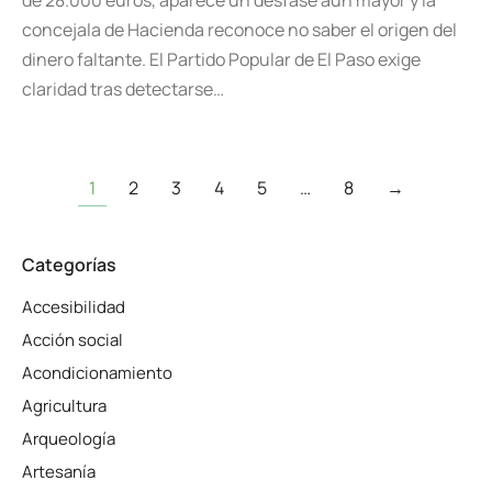
de 28.000 euros, aparece un desfase aún mayor y la
concejala de Hacienda reconoce no saber el origen del
dinero faltante. El Partido Popular de El Paso exige
claridad tras detectarse…
1
2
3
4
5
…
8
→
Categorías
Accesibilidad
Acción social
Acondicionamiento
Agricultura
Arqueología
Artesanía