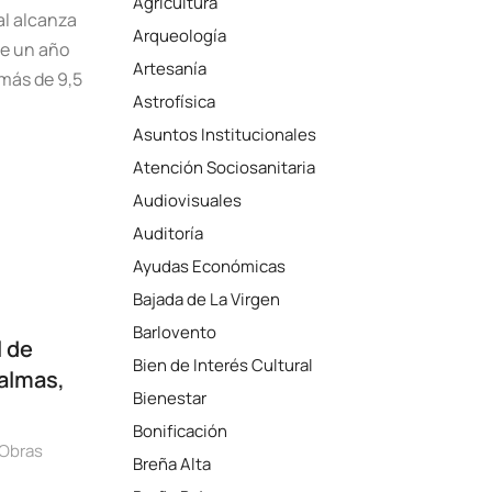
Agricultura
al alcanza
Arqueología
ce un año
Artesanía
más de 9,5
Astrofísica
Asuntos Institucionales
Atención Sociosanitaria
Audiovisuales
Auditoría
Ayudas Económicas
Bajada de La Virgen
Barlovento
l de
Bien de Interés Cultural
Palmas,
Bienestar
Bonificación
Obras
Breña Alta