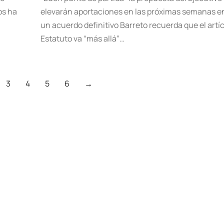
os ha
elevarán aportaciones en las próximas semanas e
un acuerdo definitivo Barreto recuerda que el artíc
Estatuto va “más allá”…
3
4
5
6
→