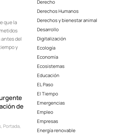
Derecho
Derechos Humanos
Derechos y bienestar animal
e que la
Desarrollo
ometidos
 antes del
Digitalización
tiempo y
Ecología
Economía
Ecosistemas
Educación
EL Paso
El Tiempo
 urgente
Emergencias
zación de
Empleo
Empresas
s
,
Portada
,
Energía renovable