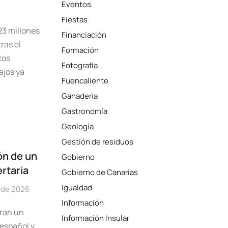
Eventos
Fiestas
23 millones
Financiación
ras el
Formación
tos
Fotografía
ajos ya
Fuencaliente
Ganadería
Gastronomía
Geología
Gestión de residuos
ón de un
Gobierno
ertaria
Gobierno de Canarias
Igualdad
o de 2026
Información
ran un
Información Insular
 español y