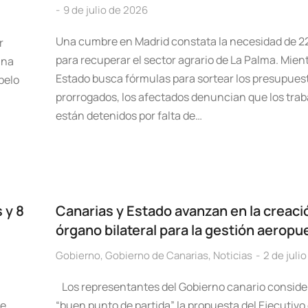
9 de julio de 2026
Una cumbre en Madrid constata la necesidad de 2
r
para recuperar el sector agrario de La Palma. Mient
una
Estado busca fórmulas para sortear los presupues
belo
prorrogados, los afectados denuncian que los trab
están detenidos por falta de…
 y 8
Canarias y Estado avanzan en la creaci
órgano bilateral para la gestión aeropu
Gobierno
,
Gobierno de Canarias
,
Noticias
2 de juli
Los representantes del Gobierno canario conside
de
“buen punto de partida” la propuesta del Ejecutivo