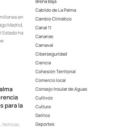
Breña Baja
Cabildo de La Palma
 millones en
Cambio Climático
ago Madrid,
Canal 11
el Estado ha
Canarias
ue
Carnaval
Ciberseguridad
Ciencia
Cohesión Territorial
Comercio local
Palma
Consejo Insular de Aguas
erencia
Cultivos
 para la
Cultura
Delitos
Deportes
s
,
Noticias
,