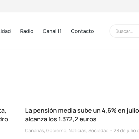
cidad
Radio
Canal 11
Contacto
ta,
La pensión media sube un 4,6% en julio
dro
alcanza los 1.372,2 euros
Canarias
,
Gobierno
,
Noticias
,
Sociedad
28 de julio