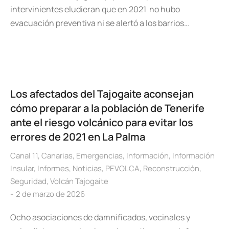
intervinientes eludieran que en 2021 no hubo
evacuación preventiva ni se alertó a los barrios…
Los afectados del Tajogaite aconsejan
cómo preparar a la población de Tenerife
ante el riesgo volcánico para evitar los
errores de 2021 en La Palma
Canal 11
,
Canarias
,
Emergencias
,
Información
,
Información
Insular
,
Informes
,
Noticias
,
PEVOLCA
,
Reconstrucción
,
Seguridad
,
Volcán Tajogaite
2 de marzo de 2026
Ocho asociaciones de damnificados, vecinales y