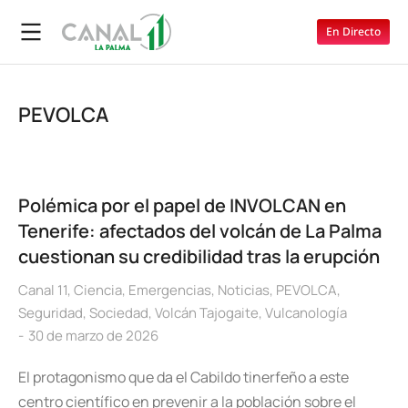
En Directo
PEVOLCA
Polémica por el papel de INVOLCAN en
Tenerife: afectados del volcán de La Palma
cuestionan su credibilidad tras la erupción
Canal 11
,
Ciencia
,
Emergencias
,
Noticias
,
PEVOLCA
,
Seguridad
,
Sociedad
,
Volcán Tajogaite
,
Vulcanología
30 de marzo de 2026
El protagonismo que da el Cabildo tinerfeño a este
centro científico en prevenir a la población sobre el