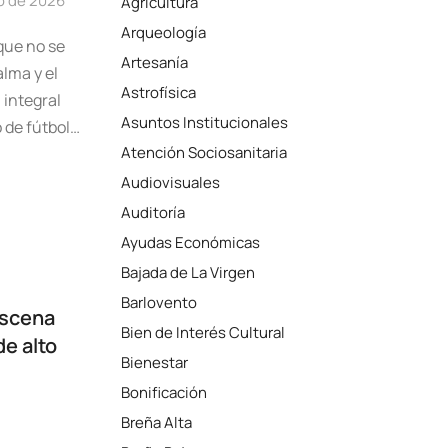
o de 2026
Agricultura
Arqueología
que no se
Artesanía
lma y el
Astrofísica
 integral
Asuntos Institucionales
o de fútbol…
Atención Sociosanitaria
Audiovisuales
Auditoría
Ayudas Económicas
Bajada de La Virgen
Barlovento
escena
Bien de Interés Cultural
de alto
Bienestar
Bonificación
Breña Alta