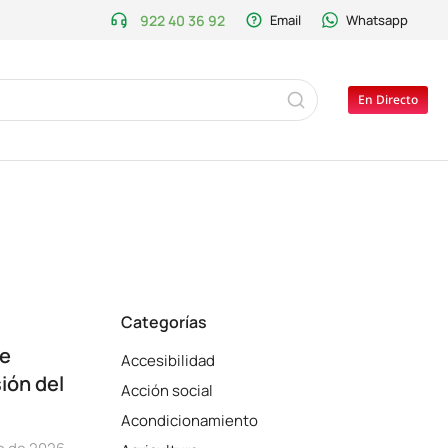
922 40 36 92
Email
Whatsapp
En Directo
Categorías
de
Accesibilidad
sión del
Acción social
Acondicionamiento