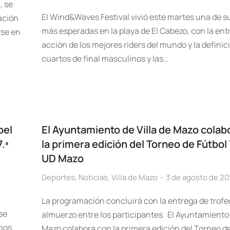
, se
El Wind&Waves Festival vivió este martes una de s
ación
más esperadas en la playa de El Cabezo, con la ent
rse en
acción de los mejores riders del mundo y la definici
cuartos de final masculinos y las…
oel
El Ayuntamiento de Villa de Mazo colab
.ª
la primera edición del Torneo de Fútbol 
UD Mazo
Deportes
,
Noticias
,
Villa de Mazo
3 de agosto de 2
La programación concluirá con la entrega de trofe
se
almuerzo entre los participantes El Ayuntamiento 
smos
Mazo colabora con la primera edición del Torneo de