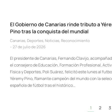
El Gobierno de Canarias rinde tributo a Yér
Pino tras la conquista del mundial
Canarias
,
Deportes
,
Noticias
,
Reconocimiento
27 de julio de 2026
El presidente de Canarias, Fernando Clavijo, acompañad
el consejero de Educación, Formación Profesional, Acti
Física y Deportes, Poli Suárez, felicitó este lunes al futbo
Yéremy Pino, flamante campeón del mundo con la selec
española de fútbol tras el histórico…
1
2
3