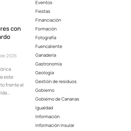
Eventos
Fiestas
Financiación
ores con
Formación
ardo
Fotografía
Fuencaliente
Ganadería
o de 2026
Gastronomía
tórica
Geología
de este
Gestión de residuos
to frente al
Gobierno
lida…
Gobierno de Canarias
Igualdad
Información
Información Insular