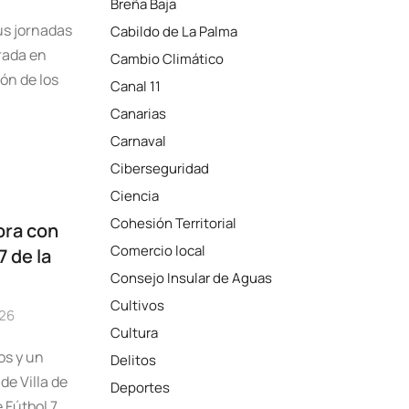
Breña Baja
us jornadas
Cabildo de La Palma
rada en
Cambio Climático
ón de los
Canal 11
Canarias
Carnaval
Ciberseguridad
Ciencia
Cohesión Territorial
ora con
Comercio local
7 de la
Consejo Insular de Aguas
Cultivos
026
Cultura
os y un
Delitos
de Villa de
Deportes
 Fútbol 7