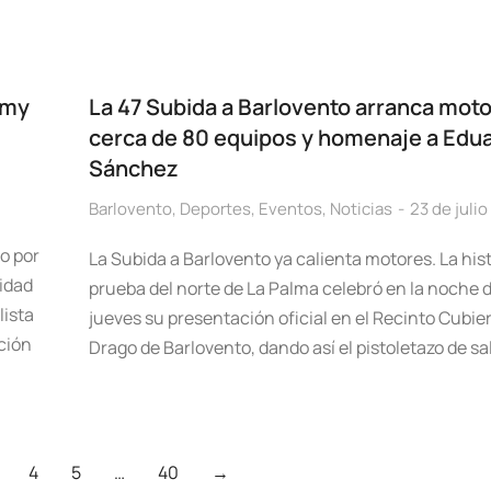
emy
La 47 Subida a Barlovento arranca mot
cerca de 80 equipos y homenaje a Edu
Sánchez
Barlovento
,
Deportes
,
Eventos
,
Noticias
23 de juli
o por
La Subida a Barlovento ya calienta motores. La his
vidad
prueba del norte de La Palma celebró en la noche 
lista
jueves su presentación oficial en el Recinto Cubier
ción
Drago de Barlovento, dando así el pistoletazo de sa
4
5
…
40
→