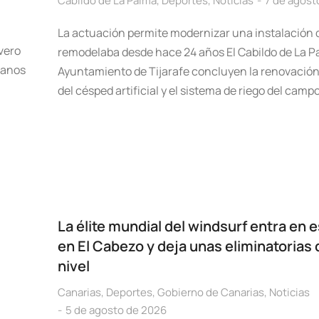
Cabildo de La Palma
,
Deportes
,
Noticias
7 de agost
La actuación permite modernizar una instalación 
vero
remodelaba desde hace 24 años El Cabildo de La Pa
lanos
Ayuntamiento de Tijarafe concluyen la renovación
del césped artificial y el sistema de riego del camp
La élite mundial del windsurf entra en 
en El Cabezo y deja unas eliminatorias 
nivel
Canarias
,
Deportes
,
Gobierno de Canarias
,
Noticias
5 de agosto de 2026