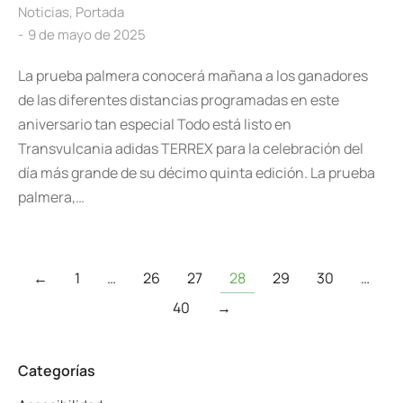
Noticias
,
Portada
9 de mayo de 2025
La prueba palmera conocerá mañana a los ganadores
de las diferentes distancias programadas en este
aniversario tan especial Todo está listo en
Transvulcania adidas TERREX para la celebración del
día más grande de su décimo quinta edición. La prueba
palmera,…
←
1
…
26
27
28
29
30
…
40
→
Categorías