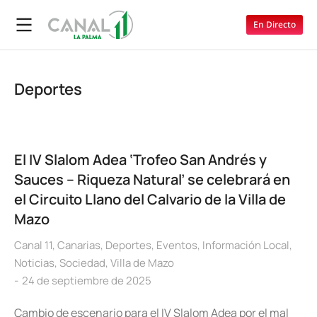
En Directo
Deportes
El IV Slalom Adea ‘Trofeo San Andrés y
Sauces – Riqueza Natural’ se celebrará en
el Circuito Llano del Calvario de la Villa de
Mazo
Canal 11
,
Canarias
,
Deportes
,
Eventos
,
Información Local
,
Noticias
,
Sociedad
,
Villa de Mazo
24 de septiembre de 2025
Cambio de escenario para el IV Slalom Adea por el mal