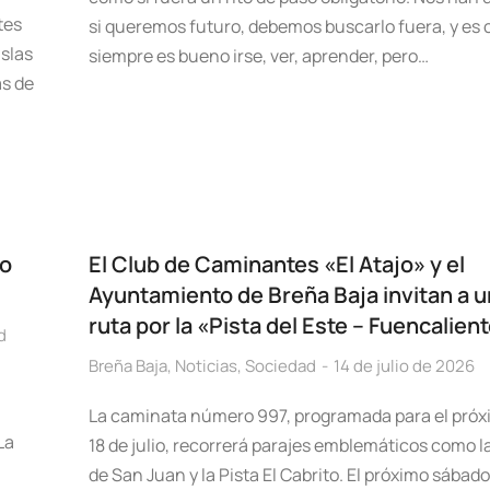
tes
si queremos futuro, debemos buscarlo fuera, y es 
Islas
siempre es bueno irse, ver, aprender, pero…
as de
mo
El Club de Caminantes «El Atajo» y el
Ayuntamiento de Breña Baja invitan a 
ruta por la «Pista del Este – Fuencalien
d
Breña Baja
,
Noticias
,
Sociedad
14 de julio de 2026
La caminata número 997, programada para el pró
La
18 de julio, recorrerá parajes emblemáticos como l
de San Juan y la Pista El Cabrito. El próximo sábado 