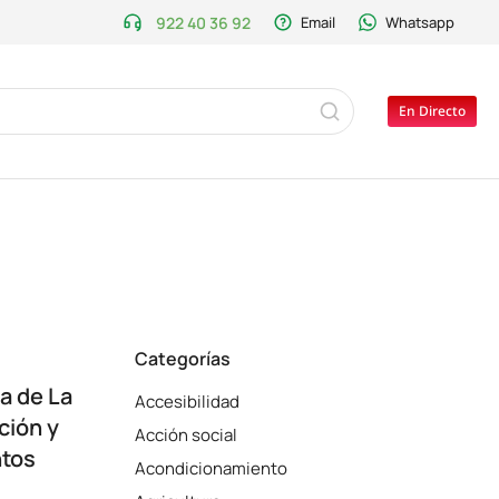
922 40 36 92
Email
Whatsapp
En Directo
Categorías
la de La
Accesibilidad
ción y
Acción social
ntos
Acondicionamiento