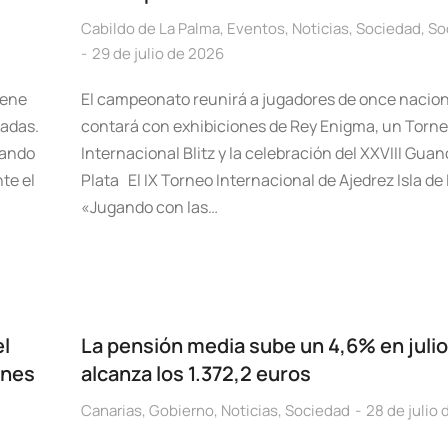
Cabildo de La Palma
,
Eventos
,
Noticias
,
Sociedad
,
So
29 de julio de 2026
iene
El campeonato reunirá a jugadores de once nacion
sadas.
contará con exhibiciones de Rey Enigma, un Torn
lando
Internacional Blitz y la celebración del XXVIII Gua
te el
Plata El IX Torneo Internacional de Ajedrez Isla de
«Jugando con las…
el
La pensión media sube un 4,6% en julio
ones
alcanza los 1.372,2 euros
Canarias
,
Gobierno
,
Noticias
,
Sociedad
28 de julio