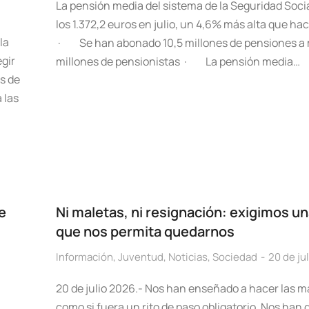
La pensión media del sistema de la Seguridad Soci
los 1.372,2 euros en julio, un 4,6% más alta que ha
la
· Se han abonado 10,5 millones de pensiones a 
gir
millones de pensionistas · La pensión media…
s de
 las
e
Ni maletas, ni resignación: exigimos una
que nos permita quedarnos
Información
,
Juventud
,
Noticias
,
Sociedad
20 de ju
20 de julio 2026.- Nos han enseñado a hacer las m
como si fuera un rito de paso obligatorio. Nos han 