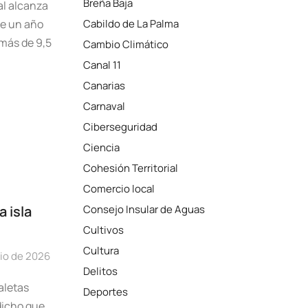
Breña Baja
al alcanza
ce un año
Cabildo de La Palma
más de 9,5
Cambio Climático
Canal 11
Canarias
Carnaval
Ciberseguridad
Ciencia
Cohesión Territorial
Comercio local
 isla
Consejo Insular de Aguas
Cultivos
Cultura
lio de 2026
Delitos
aletas
Deportes
dicho que,