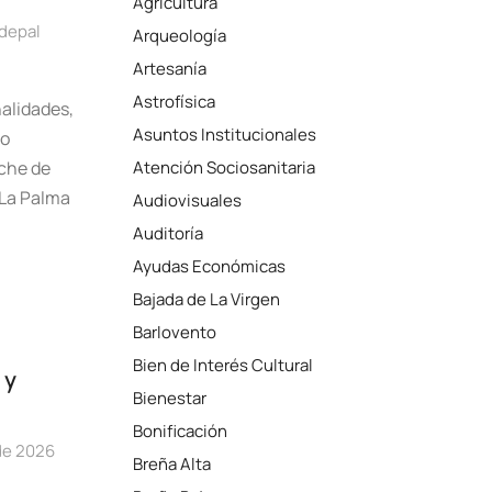
Agricultura
depal
Arqueología
Artesanía
Astrofísica
alidades,
Asuntos Institucionales
eo
nche de
Atención Sociosanitaria
 La Palma
Audiovisuales
Auditoría
Ayudas Económicas
Bajada de La Virgen
Barlovento
Bien de Interés Cultural
 y
Bienestar
Bonificación
 de 2026
Breña Alta