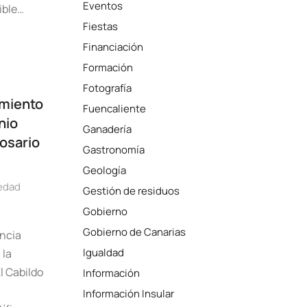
Eventos
ible…
Fiestas
Financiación
Formación
Fotografía
amiento
Fuencaliente
nio
Ganadería
Rosario
Gastronomía
Geología
edad
Gestión de residuos
Gobierno
Gobierno de Canarias
encia
Igualdad
 la
l Cabildo
Información
Información Insular