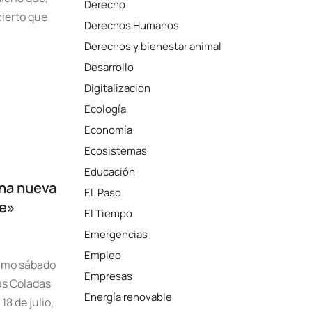
Derecho
cierto que
Derechos Humanos
Derechos y bienestar animal
Desarrollo
Digitalización
Ecología
Economía
Ecosistemas
Educación
una nueva
EL Paso
te»
El Tiempo
Emergencias
Empleo
ximo sábado
Empresas
as Coladas
Energía renovable
18 de julio,