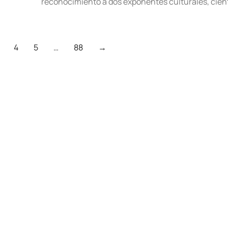
reconocimiento a dos exponentes culturales, cien
4
5
…
88
→