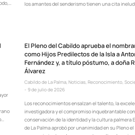
todo,…
los amantes del senderismo tienen una cita inelud
l
El Pleno del Cabildo aprueba el nombr
como Hijos Predilectos de la Isla a Anto
Fernández y, a título póstumo, a doña 
Álvarez
Cabildo de La Palma
,
Noticias
,
Reconocimiento
,
Soci
9 de julio de 2026
ayor
Los reconocimientos ensalzan el talento, la excel
erano
investigadora y el compromiso inquebrantable con
o…
conservación de la identidad y la cultura palmera E
de La Palma aprobó por unanimidad en su Pleno el