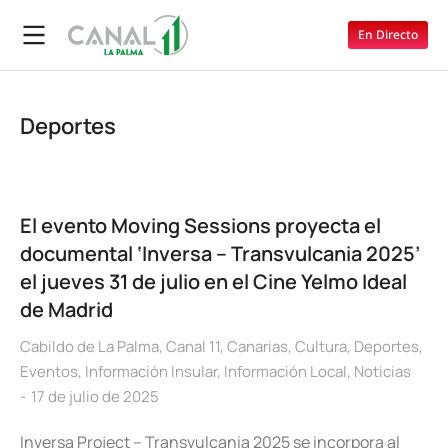
En Directo
Deportes
El evento Moving Sessions proyecta el
documental ‘Inversa – Transvulcania 2025’
el jueves 31 de julio en el Cine Yelmo Ideal
de Madrid
Cabildo de La Palma
,
Canal 11
,
Canarias
,
Cultura
,
Deportes
,
Eventos
,
Información Insular
,
Información Local
,
Noticias
17 de julio de 2025
Inversa Project – Transvulcania 2025 se incorpora al