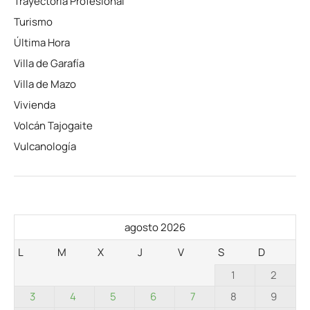
Trayectoria Profesional
Turismo
Última Hora
Villa de Garafía
Villa de Mazo
Vivienda
Volcán Tajogaite
Vulcanología
agosto 2026
L
M
X
J
V
S
D
1
2
3
4
5
6
7
8
9