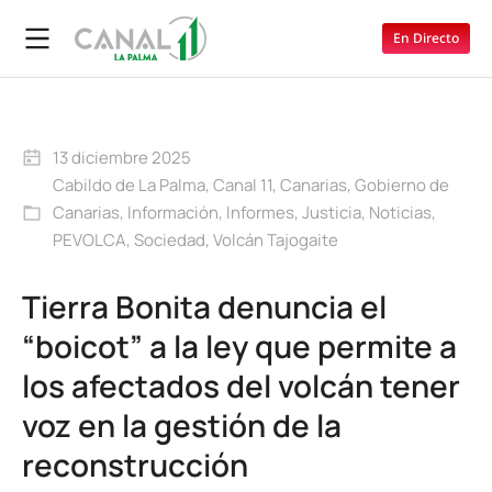
En Directo
13 diciembre 2025
Cabildo de La Palma
,
Canal 11
,
Canarias
,
Gobierno de
Canarias
,
Información
,
Informes
,
Justicia
,
Noticias
,
PEVOLCA
,
Sociedad
,
Volcán Tajogaite
Tierra Bonita denuncia el
“boicot” a la ley que permite a
los afectados del volcán tener
voz en la gestión de la
reconstrucción