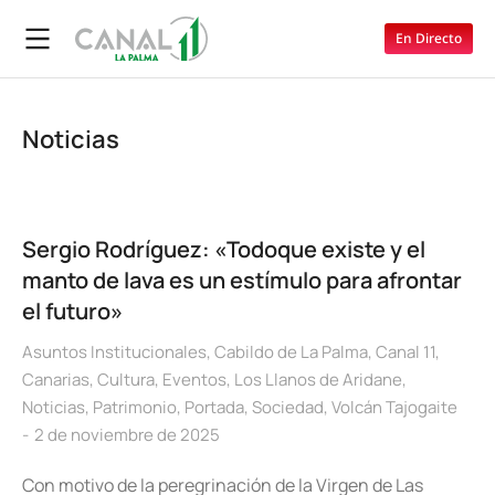
En Directo
Noticias
Sergio Rodríguez: «Todoque existe y el
manto de lava es un estímulo para afrontar
el futuro»
Asuntos Institucionales
,
Cabildo de La Palma
,
Canal 11
,
Canarias
,
Cultura
,
Eventos
,
Los Llanos de Aridane
,
Noticias
,
Patrimonio
,
Portada
,
Sociedad
,
Volcán Tajogaite
2 de noviembre de 2025
Con motivo de la peregrinación de la Virgen de Las