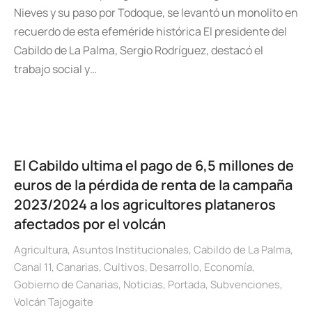
Nieves y su paso por Todoque, se levantó un monolito en
recuerdo de esta efeméride histórica El presidente del
Cabildo de La Palma, Sergio Rodríguez, destacó el
trabajo social y…
El Cabildo ultima el pago de 6,5 millones de
euros de la pérdida de renta de la campaña
2023/2024 a los agricultores plataneros
afectados por el volcán
Agricultura
,
Asuntos Institucionales
,
Cabildo de La Palma
,
Canal 11
,
Canarias
,
Cultivos
,
Desarrollo
,
Economía
,
Gobierno de Canarias
,
Noticias
,
Portada
,
Subvenciones
,
Volcán Tajogaite