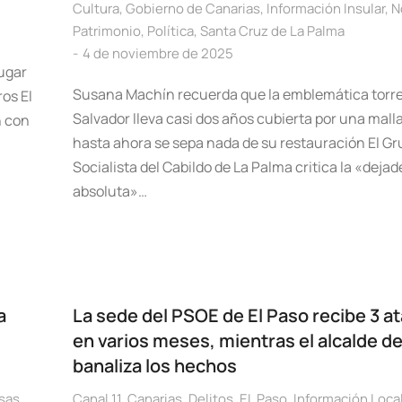
Cultura
,
Gobierno de Canarias
,
Información Insular
,
N
Patrimonio
,
Política
,
Santa Cruz de La Palma
4 de noviembre de 2025
lugar
Susana Machín recuerda que la emblemática torre
os El
Salvador lleva casi dos años cubierta por una malla
n con
hasta ahora se sepa nada de su restauración El G
Socialista del Cabildo de La Palma critica la «dejad
absoluta»…
a
La sede del PSOE de El Paso recibe 3 a
en varios meses, mientras el alcalde d
banaliza los hechos
sas
,
Canal 11
,
Canarias
,
Delitos
,
EL Paso
,
Información Loca