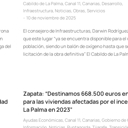
Cabildo de La Palma
,
Canal 11
,
Canarias
,
Desarrollo
,
Infraestructura
,
Noticias
,
Obras
,
Servicios
10 de noviembre de 2025
trona
El consejero de Infraestructuras, Darwin Rodrígue
on
que este lugar “ya se encuentra disponible para el 
ga del
población, siendo un balón de oxígeno hasta que se
licitación de la obra definitiva” El Cabildo de La Pa
Zapata: “Destinamos 668.500 euros e
dad
para las viviendas afectadas por el inc
La Palma en 2023”
Ayudas Económicas
,
Canal 11
,
Canarias
,
Gobierno de 
Información
,
Noticias
,
Puntagorda
,
Tijarafe
,
Transició