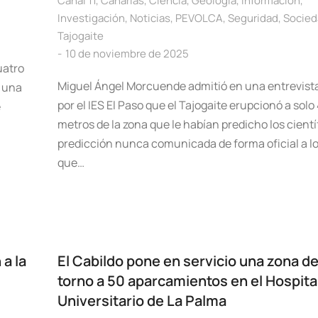
Canal 11
,
Canarias
,
Ciencia
,
Geología
,
Información
,
Investigación
,
Noticias
,
PEVOLCA
,
Seguridad
,
Socied
Tajogaite
10 de noviembre de 2025
uatro
Miguel Ángel Morcuende admitió en una entrevist
 una
por el IES El Paso que el Tajogaite erupcionó a solo
e
metros de la zona que le habían predicho los cientí
predicción nunca comunicada de forma oficial a lo
que…
a la
El Cabildo pone en servicio una zona d
torno a 50 aparcamientos en el Hospita
Universitario de La Palma