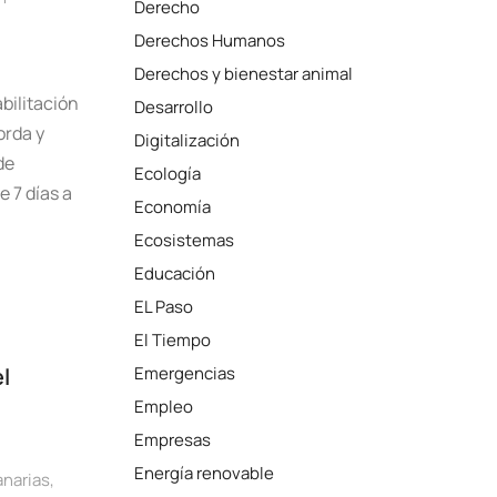
Derecho
Derechos Humanos
Derechos y bienestar animal
bilitación
Desarrollo
orda y
Digitalización
de
Ecología
 7 días a
Economía
Ecosistemas
Educación
EL Paso
El Tiempo
l
Emergencias
Empleo
Empresas
Energía renovable
narias
,