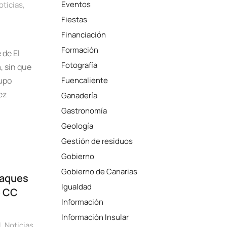
Eventos
oticias
,
Fiestas
Financiación
Formación
 de El
Fotografía
, sin que
rupo
Fuencaliente
ez
Ganadería
Gastronomía
Geología
Gestión de residuos
Gobierno
Gobierno de Canarias
taques
Igualdad
e CC
Información
Información Insular
l
,
Noticias
,