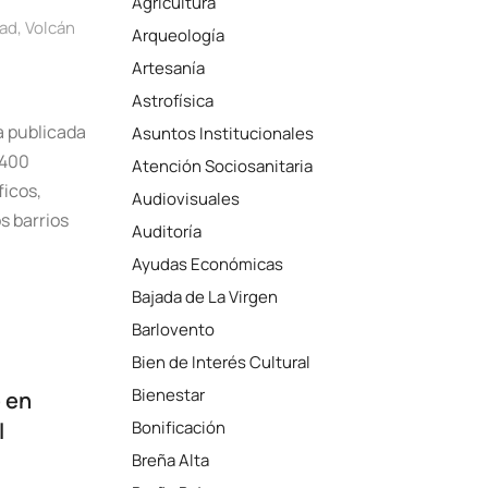
Agricultura
ad
,
Volcán
Arqueología
Artesanía
Astrofísica
a publicada
Asuntos Institucionales
 400
Atención Sociosanitaria
ficos,
Audiovisuales
s barrios
Auditoría
Ayudas Económicas
Bajada de La Virgen
Barlovento
Bien de Interés Cultural
Bienestar
e en
l
Bonificación
Breña Alta