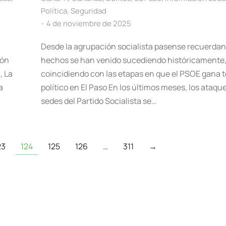
Política
,
Seguridad
4 de noviembre de 2025
Desde la agrupación socialista pasense recuerdan
ión
hechos se han venido sucediendo históricamente
, La
coincidiendo con las etapas en que el PSOE gana 
a
político en El Paso En los últimos meses, los ataqu
sedes del Partido Socialista se…
23
124
125
126
…
311
→