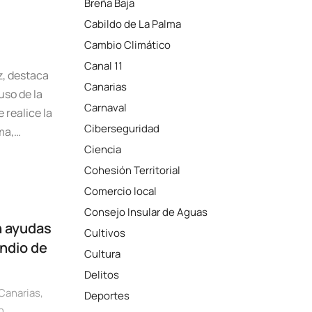
Breña Baja
Cabildo de La Palma
Cambio Climático
Canal 11
z, destaca
Canarias
uso de la
Carnaval
 realice la
Ciberseguridad
lma,…
Ciencia
Cohesión Territorial
Comercio local
Consejo Insular de Aguas
n ayudas
Cultivos
endio de
Cultura
Delitos
Canarias
,
Deportes
n