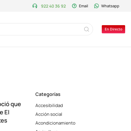
922 40 36 92
Email
Whatsapp
En Directo
Categorías
oció que
Accesibilidad
e El
Acción social
tes
Acondicionamiento