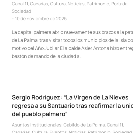
Canal 11
,
Canarias
,
Cultura
,
Noticias
,
Patrimonio
,
Portada
,
Sociedad
10 de noviembre de 2025
La capital palmera abrió nuevamente sus brazos a la pa
de La Palma tras visitar todos los municipios de la isla c
motivo del Año Jubilar El alcalde Asier Antona hizo entre
bastón de mando de la ciudad a…
Sergio Rodríguez: “La Virgen de La Nieves
regresa a su Santuario tras reafirmar la uni
del pueblo palmero”
Asuntos Institucionales
,
Cabildo de La Palma
,
Canal 11
,
Canarias
,
Cultura
,
Eventos
,
Noticias
,
Patrimonio
,
Sociedad