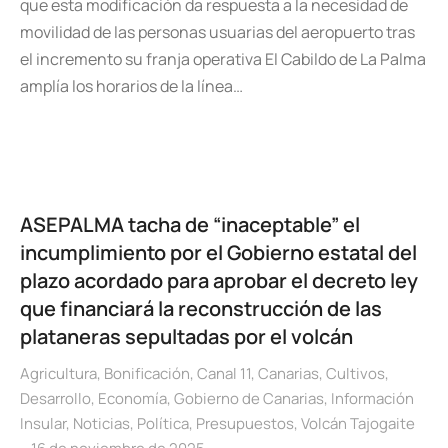
que esta modificación da respuesta a la necesidad de
movilidad de las personas usuarias del aeropuerto tras
el incremento su franja operativa El Cabildo de La Palma
amplía los horarios de la línea…
ASEPALMA tacha de “inaceptable” el
incumplimiento por el Gobierno estatal del
plazo acordado para aprobar el decreto ley
que financiará la reconstrucción de las
plataneras sepultadas por el volcán
Agricultura
,
Bonificación
,
Canal 11
,
Canarias
,
Cultivos
,
Desarrollo
,
Economía
,
Gobierno de Canarias
,
Información
Insular
,
Noticias
,
Política
,
Presupuestos
,
Volcán Tajogaite