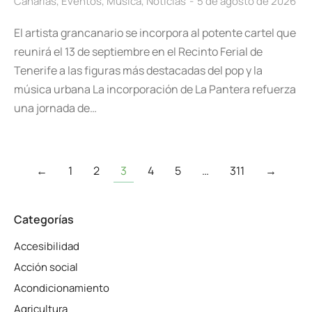
Canarias
,
Eventos
,
Musica
,
Noticias
5 de agosto de 2026
El artista grancanario se incorpora al potente cartel que
reunirá el 13 de septiembre en el Recinto Ferial de
Tenerife a las figuras más destacadas del pop y la
música urbana La incorporación de La Pantera refuerza
una jornada de…
←
1
2
3
4
5
…
311
→
Categorías
Accesibilidad
Acción social
Acondicionamiento
Agricultura