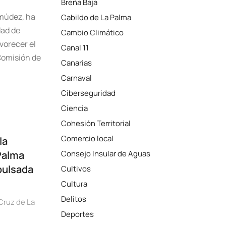
Breña Baja
rmúdez, ha
Cabildo de La Palma
dad de
Cambio Climático
vorecer el
Canal 11
Comisión de
Canarias
Carnaval
Ciberseguridad
Ciencia
Cohesión Territorial
Comercio local
la
Palma
Consejo Insular de Aguas
pulsada
Cultivos
Cultura
Delitos
Cruz de La
Deportes