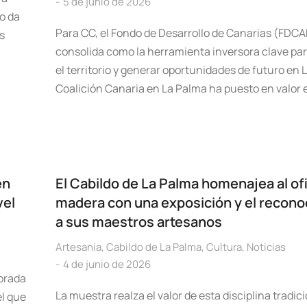
5 de junio de 2026
o da
Para CC, el Fondo de Desarrollo de Canarias (FDCA
s
consolida como la herramienta inversora clave par
el territorio y generar oportunidades de futuro en
Coalición Canaria en La Palma ha puesto en valor 
en
El Cabildo de La Palma homenajea al ofi
vel
madera con una exposición y el recono
a sus maestros artesanos
Artesanía
,
Cabildo de La Palma
,
Cultura
,
Noticias
4 de junio de 2026
porada
La muestra realza el valor de esta disciplina tradici
el que