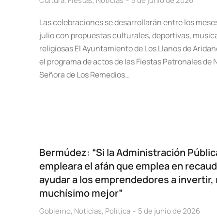
Cultura
,
Fiestas
,
Noticias
5 de junio de 2026
Las celebraciones se desarrollarán entre los meses
julio con propuestas culturales, deportivas, musica
religiosas El Ayuntamiento de Los Llanos de Arida
el programa de actos de las Fiestas Patronales de 
Señora de Los Remedios…
Bermúdez: “Si la Administración Públic
empleara el afán que emplea en recaud
ayudar a los emprendedores a invertir, 
muchísimo mejor”
Gobierno
,
Noticias
,
Política
5 de junio de 2026