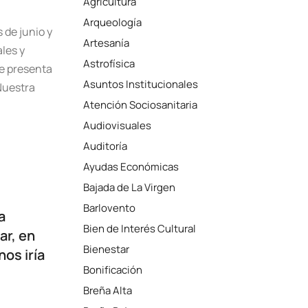
Agricultura
Arqueología
 de junio y
Artesanía
les y
Astrofísica
ne presenta
Asuntos Institucionales
Nuestra
Atención Sociosanitaria
Audiovisuales
Auditoría
Ayudas Económicas
Bajada de La Virgen
Barlovento
a
Bien de Interés Cultural
ar, en
Bienestar
nos iría
Bonificación
Breña Alta