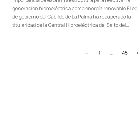
importancia de esta infraestructura para reactivar la
generación hidroeléctrica como energía renovable El eq
de gobierno del Cabildo de La Palma ha recuperado la
titularidad de la Central Hidroeléctrica del Salto del…
←
1
…
45