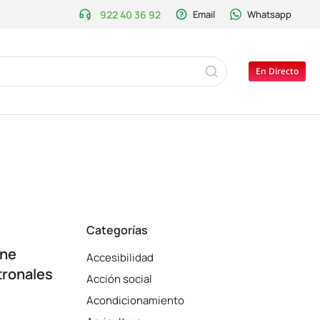
922 40 36 92
Email
Whatsapp
En Directo
Categorías
ane
Accesibilidad
tronales
Acción social
Acondicionamiento