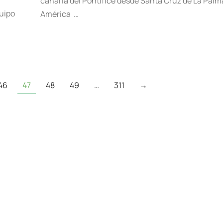
canaria del Pontífice desde Santa Cruz de La Palm
uipo
América …
46
47
48
49
…
311
→