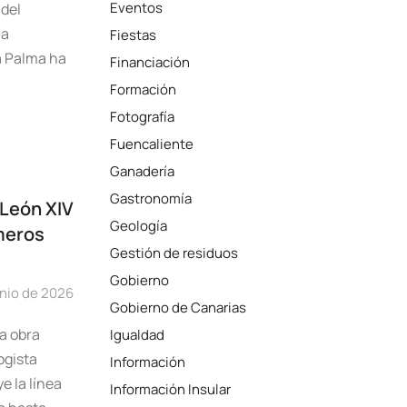
Eventos
 del
ma
Fiestas
a Palma ha
Financiación
Formación
Fotografía
Fuencaliente
Ganadería
Gastronomía
 León XIV
Geología
meros
Gestión de residuos
Gobierno
unio de 2026
Gobierno de Canarias
a obra
Igualdad
ogista
Información
e la línea
Información Insular