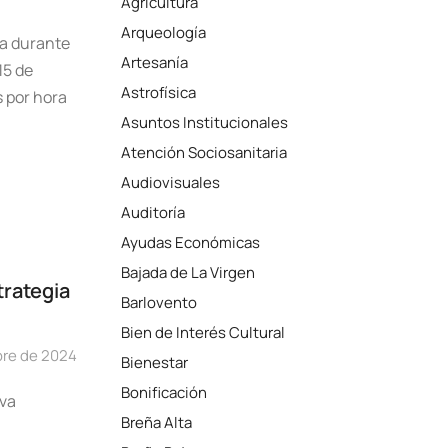
Agricultura
Arqueología
ma durante
Artesanía
15 de
Astrofísica
s por hora
Asuntos Institucionales
Atención Sociosanitaria
Audiovisuales
Auditoría
Ayudas Económicas
Bajada de La Virgen
trategia
Barlovento
Bien de Interés Cultural
bre de 2024
Bienestar
Bonificación
eva
Breña Alta