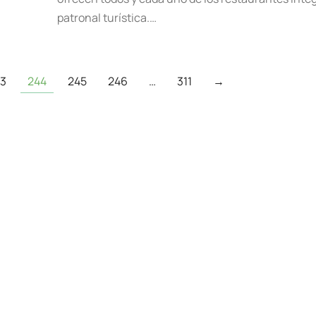
patronal turística.…
43
244
245
246
…
311
→