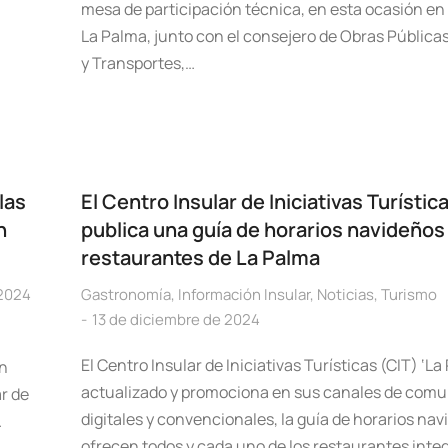
mesa de participación técnica, en esta ocasión en l
La Palma, junto con el consejero de Obras Públicas
y Transportes,…
las
El Centro Insular de Iniciativas Turístic
n
publica una guía de horarios navideños
restaurantes de La Palma
 2024
Gastronomía
,
Información Insular
,
Noticias
,
Turismo
13 de diciembre de 2024
El Centro Insular de Iniciativas Turísticas (CIT) ‘La
ón
actualizado y promociona en sus canales de comu
ar de
digitales y convencionales, la guía de horarios na
…
ofrecen todos y cada uno de los restaurantes integ