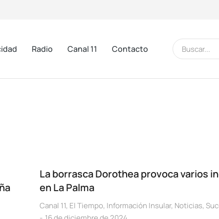
cidad
Radio
Canal 11
Contacto
La borrasca Dorothea provoca varios i
aña
en La Palma
Canal 11
,
El Tiempo
,
Información Insular
,
Noticias
,
Suc
16 de diciembre de 2024