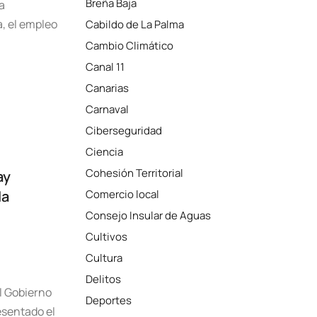
Breña Baja
a
a, el empleo
Cabildo de La Palma
Cambio Climático
Canal 11
Canarias
Carnaval
Ciberseguridad
Ciencia
Cohesión Territorial
ay
la
Comercio local
Consejo Insular de Aguas
Cultivos
Cultura
Delitos
l Gobierno
Deportes
esentado el