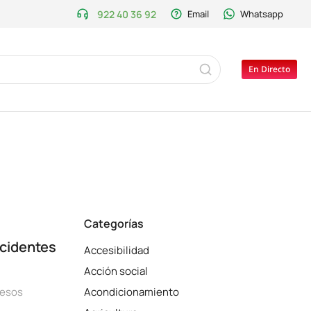
922 40 36 92
Email
Whatsapp
En Directo
Categorías
ncidentes
Accesibilidad
Acción social
esos
Acondicionamiento