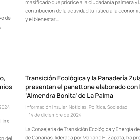
l
masificado que priorice a la ciudadanía palmera y l
contribución de la actividad turística a la economí
vo de
y el bienestar…
,
o,
Transición Ecológica y la Panadería Zul
emios
presentan el panettone elaborado con 
‘Almendra Bonita’ de La Palma
 2024
Información Insular
,
Noticias
,
Política
,
Sociedad
14 de diciembre de 2024
 las
La Consejería de Transición Ecológica y Energía de
de Canarias, liderada por Mariano H. Zapata, ha pr
ón del