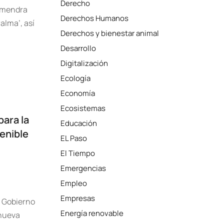
Derecho
almendra
Derechos Humanos
alma’, así
Derechos y bienestar animal
Desarrollo
Digitalización
Ecología
Economía
Ecosistemas
ara la
Educación
enible
EL Paso
El Tiempo
Emergencias
Empleo
Empresas
l Gobierno
Energía renovable
 nueva