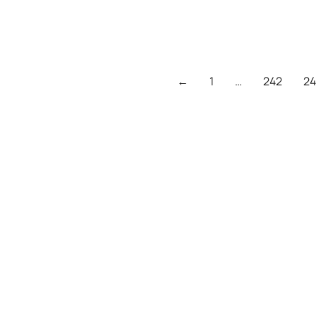
←
1
…
242
2