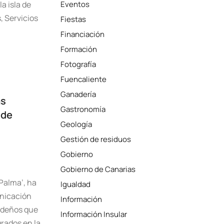
a isla de
Eventos
, Servicios
Fiestas
Financiación
Formación
Fotografía
Fuencaliente
Ganadería
as
Gastronomía
 de
Geología
Gestión de residuos
Gobierno
Gobierno de Canarias
 Palma’, ha
Igualdad
nicación
Información
videños que
Información Insular
rados en la