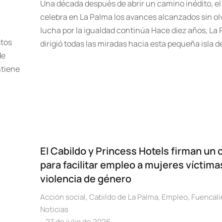
Una década después de abrir un camino inédito, el
celebra en La Palma los avances alcanzados sin olv
lucha por la igualdad continúa Hace diez años, La
stos
dirigió todas las miradas hacia esta pequeña isla d
de
ntiene
El Cabildo y Princess Hotels firman un
para facilitar empleo a mujeres víctima
violencia de género
Acción social
,
Cabildo de La Palma
,
Empleo
,
Fuencali
Noticias
27 de julio de 2026