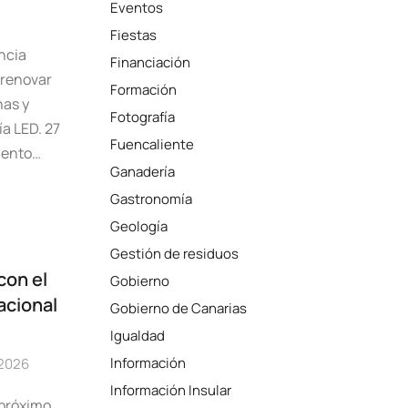
Eventos
Fiestas
ncia
Financiación
 renovar
Formación
has y
Fotografía
ía LED. 27
Fuencaliente
miento…
Ganadería
Gastronomía
Geología
Gestión de residuos
con el
Gobierno
acional
Gobierno de Canarias
Igualdad
Información
 2026
Información Insular
 próximo