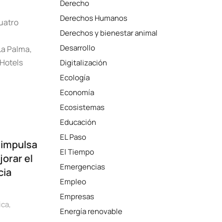
Derecho
Derechos Humanos
uatro
Derechos y bienestar animal
Desarrollo
La Palma,
 Hotels
Digitalización
Ecología
Economía
Ecosistemas
Educación
EL Paso
 impulsa
El Tiempo
orar el
Emergencias
cia
Empleo
Empresas
ica
,
Energía renovable