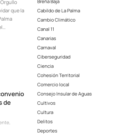
Breña Baja
 Orgullo
idar que la
Cabildo de La Palma
 Palma
Cambio Climático
el…
Canal 11
Canarias
Carnaval
Ciberseguridad
Ciencia
Cohesión Territorial
Comercio local
 convenio
Consejo Insular de Aguas
s de
Cultivos
Cultura
Delitos
ente
,
Deportes