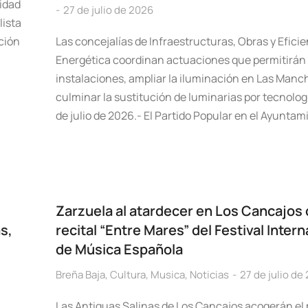
vidad
27 de julio de 2026
lista
ción
Las concejalías de Infraestructuras, Obras y Eficie
Energética coordinan actuaciones que permitirán
instalaciones, ampliar la iluminación en Las Manc
culminar la sustitución de luminarias por tecnolog
de julio de 2026.- El Partido Popular en el Ayunta
Zarzuela al atardecer en Los Cancajos 
s,
recital “Entre Mares” del Festival Intern
de Música Española
Breña Baja
,
Cultura
,
Musica
,
Noticias
27 de julio de
Las Antiguas Salinas de Los Cancajos acogerán el