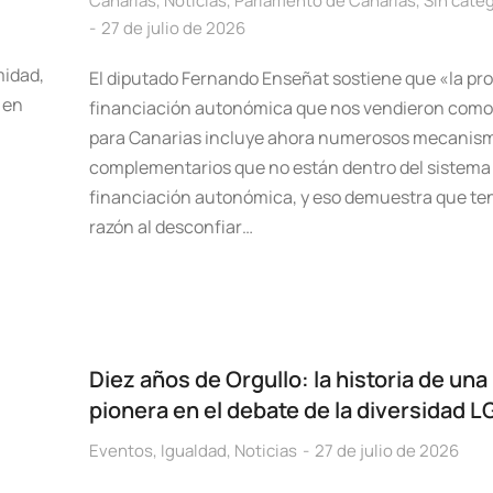
Canarias
,
Noticias
,
Parlamento de Canarias
,
Sin categ
27 de julio de 2026
midad,
El diputado Fernando Enseñat sostiene que «la pr
 en
financiación autonómica que nos vendieron como
para Canarias incluye ahora numerosos mecanis
complementarios que no están dentro del sistema
financiación autonómica, y eso demuestra que t
razón al desconfiar…
Diez años de Orgullo: la historia de una 
pionera en el debate de la diversidad 
Eventos
,
Igualdad
,
Noticias
27 de julio de 2026