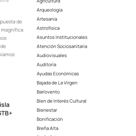
oría
Agricultura
Arqueología
Artesanía
opuesta de
Astrofísica
 magnífica
Asuntos Institucionales
mos
 de
Atención Sociosanitaria
eníamos
Audiovisuales
Auditoría
Ayudas Económicas
Bajada de La Virgen
Barlovento
Bien de Interés Cultural
isla
Bienestar
LGTB+
Bonificación
Breña Alta