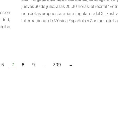
jueves 30 de julio, a las 20:30 horas, el recital “Ent
nes en
una de las propuestas más singulares del XII Festiv
adrid,
Internacional de Música Española y Zarzuela de La
ado ha
6
7
8
9
…
309
→