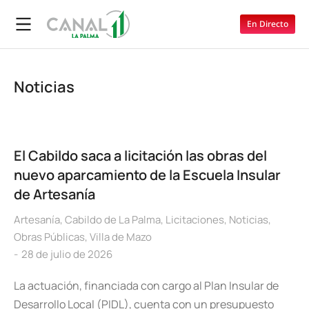
En Directo
Noticias
El Cabildo saca a licitación las obras del
nuevo aparcamiento de la Escuela Insular
de Artesanía
Artesanía
,
Cabildo de La Palma
,
Licitaciones
,
Noticias
,
Obras Públicas
,
Villa de Mazo
28 de julio de 2026
La actuación, financiada con cargo al Plan Insular de
Desarrollo Local (PIDL), cuenta con un presupuesto