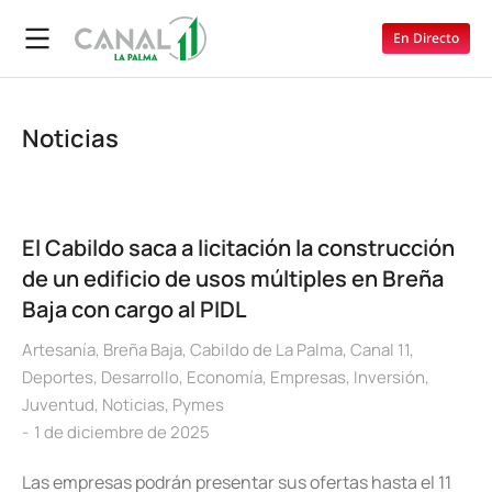
En Directo
Noticias
El Cabildo saca a licitación la construcción
de un edificio de usos múltiples en Breña
Baja con cargo al PIDL
Artesanía
,
Breña Baja
,
Cabildo de La Palma
,
Canal 11
,
Deportes
,
Desarrollo
,
Economía
,
Empresas
,
Inversión
,
Juventud
,
Noticias
,
Pymes
1 de diciembre de 2025
Las empresas podrán presentar sus ofertas hasta el 11