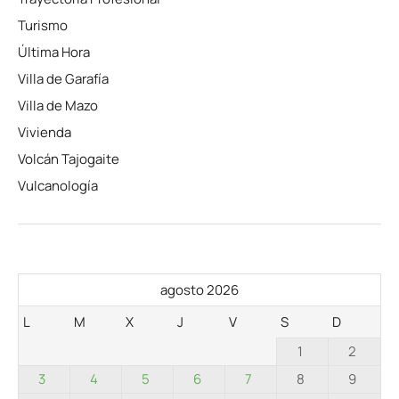
Turismo
Última Hora
Villa de Garafía
Villa de Mazo
Vivienda
Volcán Tajogaite
Vulcanología
agosto 2026
L
M
X
J
V
S
D
1
2
3
4
5
6
7
8
9