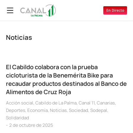
En Directo
Noticias
El Cabildo colabora con la prueba
cicloturista de la Benemérita Bike para
recaudar productos destinados al Banco de
Alimentos de Cruz Roja
Acción social
,
Cabildo de La Palma
,
Canal 11
,
Canarias
,
Deportes
,
Economía
,
Noticias
,
Sociedad
,
Sodepal
,
Solidaridad
2 de octubre de 2025