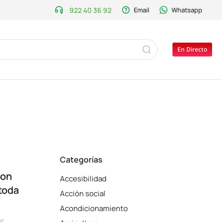
922 40 36 92
Email
Whatsapp
En Directo
Categorías
con
Accesibilidad
toda
Acción social
Acondicionamiento