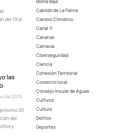
Breña Baja
Cabildo de La Palma
el
n del 19 al
Cambio Climático
Canal 11
Canarias
Carnaval
Ciberseguridad
Ciencia
Cohesión Territorial
yo las
Comercio local
o
Consejo Insular de Aguas
yo de 2026
Cultivos
Cultura
 próximo 20
ción del
Delitos
niños y
Deportes