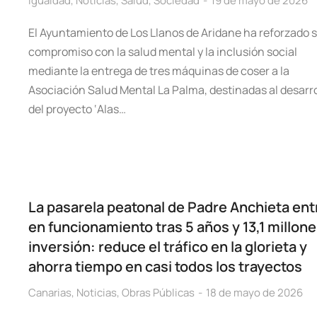
Igualdad
,
Noticias
,
Salud
,
Sociedad
19 de mayo de 2026
El Ayuntamiento de Los Llanos de Aridane ha reforzado 
compromiso con la salud mental y la inclusión social
mediante la entrega de tres máquinas de coser a la
Asociación Salud Mental La Palma, destinadas al desarro
del proyecto ‘Alas…
La pasarela peatonal de Padre Anchieta ent
en funcionamiento tras 5 años y 13,1 millon
inversión: reduce el tráfico en la glorieta y
ahorra tiempo en casi todos los trayectos
Canarias
,
Noticias
,
Obras Públicas
18 de mayo de 2026