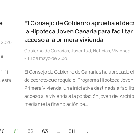
e
El Consejo de Gobierno aprueba el dec
la Hipoteca Joven Canaria para facilitar 
acceso a la primera vivienda
e 2026
Gobierno de Canarias
,
Juventud
,
Noticias
,
Vivienda
ta
18 de mayo de 2026
El Consejo de Gobierno de Canarias ha aprobado e
.111
de decreto que regula el Programa Hipoteca Joven
puesta
Primera Vivienda, una iniciativa destinada a facilita
acceso a la vivienda a la población joven del Archi
mediante la financiación de…
60
61
62
63
…
311
→