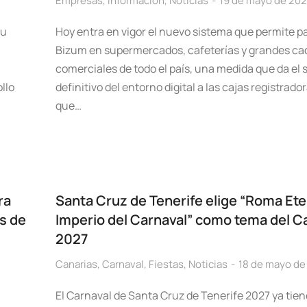
Empresas
,
Información
,
Noticias
19 de mayo de 20
su
Hoy entra en vigor el nuevo sistema que permite p
Bizum en supermercados, cafeterías y grandes c
comerciales de todo el país, una medida que da el s
llo
definitivo del entorno digital a las cajas registrador
que…
ra
Santa Cruz de Tenerife elige “Roma Ete
es de
Imperio del Carnaval” como tema del C
2027
Canarias
,
Carnaval
,
Fiestas
,
Noticias
18 de mayo de
El Carnaval de Santa Cruz de Tenerife 2027 ya tie