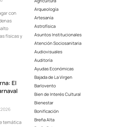
26
Agricultura
Arqueología
agar con
Artesanía
adenas
Astrofísica
alto
Asuntos Institucionales
as físicas y
Atención Sociosanitaria
Audiovisuales
Auditoría
Ayudas Económicas
Bajada de La Virgen
rna: El
Barlovento
arnaval
Bien de Interés Cultural
Bienestar
 2026
Bonificación
Breña Alta
ne temática