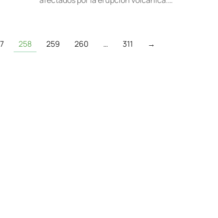
afectados por la erupción volcánica.…
7
258
259
260
…
311
→