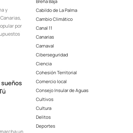
Breña Baja
ma y
Cabildo de La Palma
 Canarias,
Cambio Climático
Popular por
Canal 11
esupuestos
Canarias
Carnaval
Ciberseguridad
Ciencia
Cohesión Territorial
Comercio local
s sueños
Tú
Consejo Insular de Aguas
Cultivos
Cultura
Delitos
Deportes
n marcha un