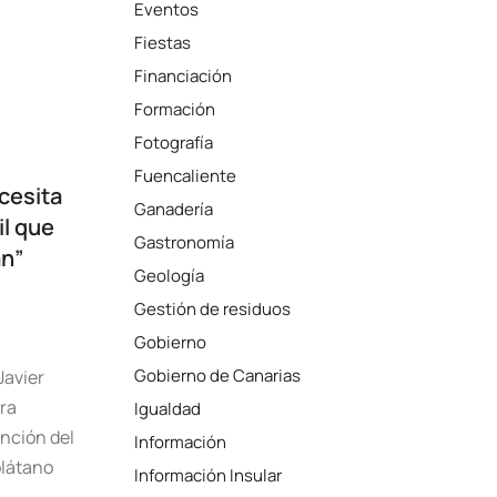
Eventos
Fiestas
Financiación
Formación
Fotografía
Fuencaliente
ecesita
Ganadería
il que
Gastronomía
án”
Geología
Gestión de residuos
Gobierno
Gobierno de Canarias
Javier
ra
Igualdad
ención del
Información
plátano
Información Insular