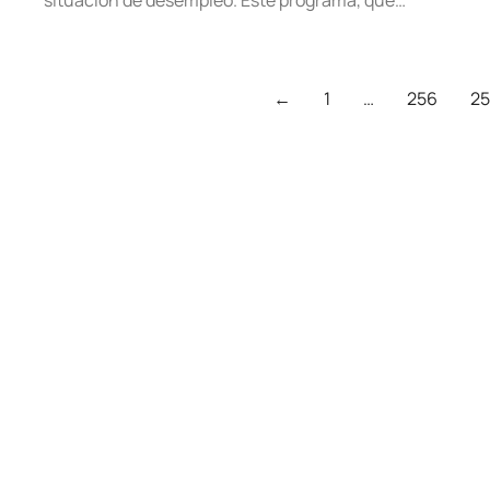
situación de desempleo. Este programa, que…
←
1
…
256
25