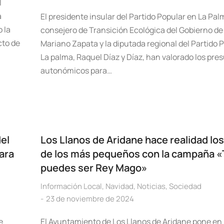
l
a
El presidente insular del Partido Popular en La Pal
 la
consejero de Transición Ecológica del Gobierno de
cto de
Mariano Zapata y la diputada regional del Partido 
La palma, Raquel Díaz y Díaz, han valorado los pr
autonómicos para…
del
Los Llanos de Aridane hace realidad lo
para
de los más pequeños con la campaña «
puedes ser Rey Mago»
Información Local
,
Navidad
,
Noticias
,
Sociedad
23 de noviembre de 2024
e
El Ayuntamiento de Los Llanos de Aridane pone e