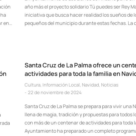
ación
año más el proyecto solidario Tú puedes ser Rey M
cha
iniciativa que busca hacer realidad los sueños de 
ar en…
pequeños del municipio durante estas fechas. La 
Santa Cruz de La Palma ofrece un cent
ión
actividades para toda la familia en Navi
Cultura
,
Información Local
,
Navidad
,
Noticias
22 de noviembre de 2024
Santa Cruz de La Palma se prepara para vivir una 
llena de magia, tradición y propuestas para todos l
a
con más de un centenar de actividades para toda la 
brada
Ayuntamiento ha preparado un completo program
a