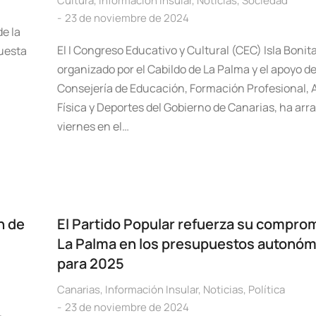
Cultura
,
Información Insular
,
Noticias
,
Sociedad
a
23 de noviembre de 2024
e la
El I Congreso Educativo y Cultural (CEC) Isla Bonita
puesta
organizado por el Cabildo de La Palma y el apoyo de
Consejería de Educación, Formación Profesional, 
Física y Deportes del Gobierno de Canarias, ha arr
viernes en el…
n de
El Partido Popular refuerza su compro
La Palma en los presupuestos autonóm
para 2025
Canarias
,
Información Insular
,
Noticias
,
Política
23 de noviembre de 2024