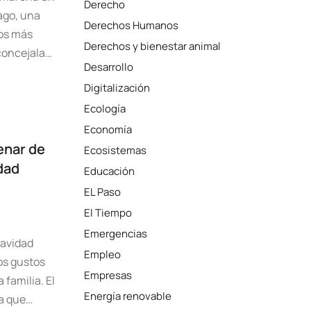
Derecho
ago, una
Derechos Humanos
los más
Derechos y bienestar animal
concejala…
Desarrollo
Digitalización
Ecología
Economía
enar de
Ecosistemas
dad
Educación
EL Paso
El Tiempo
Emergencias
Navidad
Empleo
os gustos
Empresas
familia. El
Energía renovable
a que…