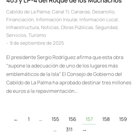
403 y LP-4 del Roque de los Muchachos
Cabildo de La Palma
,
Canal 11
,
Canarias
,
Desarrollo
,
Financiación
,
Información Insular
,
Información Local
,
Infraestructura
,
Noticias
,
Obras Públicas
,
Seguridad
,
Servicios
,
Turismo
9 de septiembre de 2025
El presidente Sergio Rodríguez afirma que esta obra
“supone la adecuación de uno de los lugares más
emblemáticos de la Isla” El Consejo de Gobierno del
Cabildo de La Palma ha aprobado destinar tres millones
de euros a la repavimentación…
←
1
…
155
156
157
158
159
…
311
→