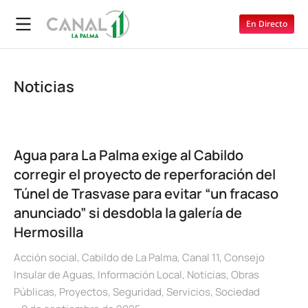
En Directo
Noticias
Agua para La Palma exige al Cabildo
corregir el proyecto de reperforación del
Túnel de Trasvase para evitar “un fracaso
anunciado” si desdobla la galería de
Hermosilla
Acción social
,
Cabildo de La Palma
,
Canal 11
,
Consejo
Insular de Aguas
,
Información Local
,
Noticias
,
Obras
Públicas
,
Proyectos
,
Seguridad
,
Servicios
,
Sociedad