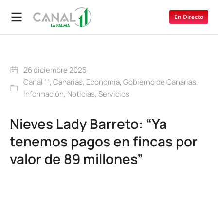
En Directo
26 diciembre 2025
Canal 11
,
Canarias
,
Economía
,
Gobierno de Canarias
,
Información
,
Noticias
,
Servicios
Nieves Lady Barreto: “Ya
tenemos pagos en fincas por
valor de 89 millones”