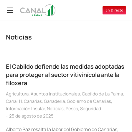
En Directo
Noticias
El Cabildo defiende las medidas adoptadas
para proteger al sector vitivinícola ante la
filoxera
Agricultura
,
Asuntos Institucionales
,
Cabildo de La Palma
,
Canal 11
,
Canarias
,
Ganadería
,
Gobierno de Canarias
,
Información Insular
,
Noticias
,
Pesca
,
Seguridad
25 de agosto de 2025
Alberto Paz resalta la labor del Gobierno de Canarias,