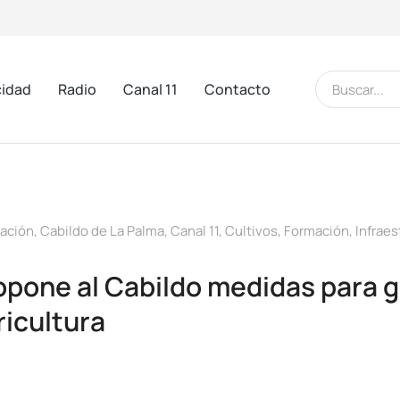
cidad
Radio
Canal 11
Contacto
cación
,
Cabildo de La Palma
,
Canal 11
,
Cultivos
,
Formación
,
Infraes
pone al Cabildo medidas para ga
ricultura