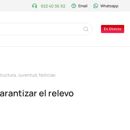
922 40 36 92
Email
Whatsapp
En Directo
tructura
,
Juventud
,
Noticias
rantizar el relevo