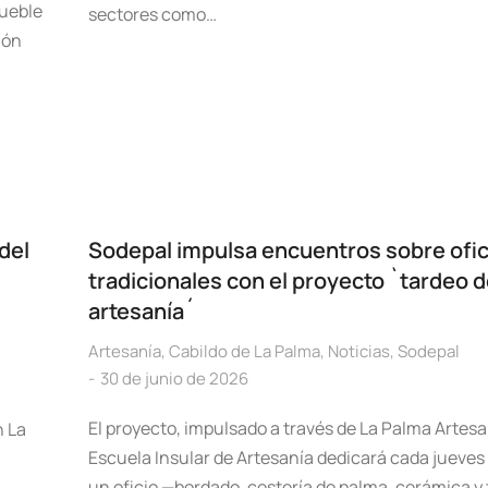
mueble
sectores como…
ión
 del
Sodepal impulsa encuentros sobre ofic
tradicionales con el proyecto `tardeo 
artesanía´
Artesanía
,
Cabildo de La Palma
,
Noticias
,
Sodepal
30 de junio de 2026
El proyecto, impulsado a través de La Palma Artesan
n La
Escuela Insular de Artesanía dedicará cada jueves
un oficio —bordado, cestería de palma, cerámica y