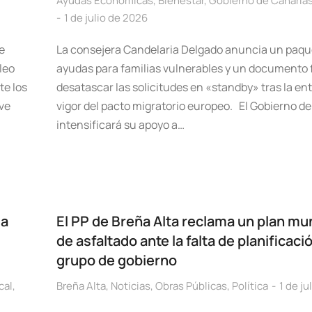
Ayudas Económicas
,
Bienestar
,
Gobierno de Canaria
1 de julio de 2026
e
La consejera Candelaria Delgado anuncia un paqu
leo
ayudas para familias vulnerables y un documento 
te los
desatascar las solicitudes en «standby» tras la en
ave
vigor del pacto migratorio europeo. El Gobierno d
intensificará su apoyo a…
la
El PP de Breña Alta reclama un plan mun
de asfaltado ante la falta de planificaci
grupo de gobierno
cal
,
Breña Alta
,
Noticias
,
Obras Públicas
,
Política
1 de ju