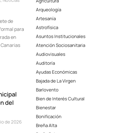
s
,
Noticias
Agricultura
Arqueología
Artesanía
ete de
Astrofísica
formal para
Asuntos Institucionales
trada en
e Canarias
Atención Sociosanitaria
Audiovisuales
Auditoría
Ayudas Económicas
Bajada de La Virgen
Barlovento
icipal
Bien de Interés Cultural
ón del
Bienestar
Bonificación
lio de 2026
Breña Alta