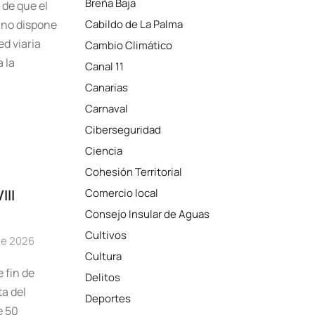
Breña Baja
de que el
 no dispone
Cabildo de La Palma
d viaria
Cambio Climático
 la
Canal 11
Canarias
Carnaval
Ciberseguridad
Ciencia
Cohesión Territorial
III
Comercio local
Consejo Insular de Aguas
Cultivos
 de 2026
Cultura
e fin de
Delitos
a del
Deportes
e 50