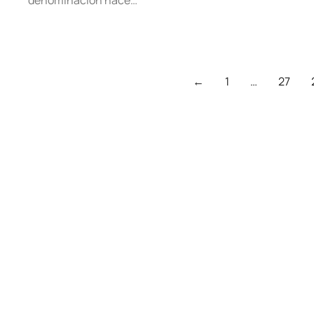
denominación nace…
←
1
…
27