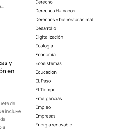
Derecho
e…
Derechos Humanos
Derechos y bienestar animal
Desarrollo
Digitalización
Ecología
Economía
cas y
Ecosistemas
ión en
Educación
EL Paso
El Tiempo
Emergencias
uete de
Empleo
ue incluye
Empresas
ada
Energía renovable
o a