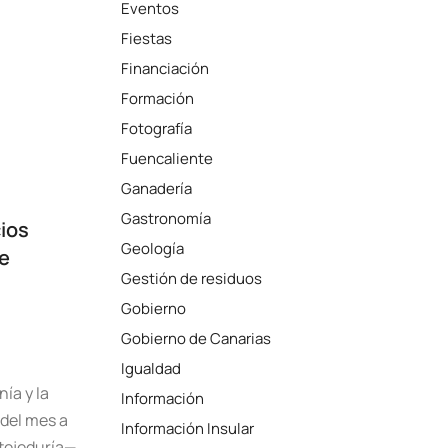
Eventos
Fiestas
Financiación
Formación
Fotografía
Fuencaliente
Ganadería
Gastronomía
ios
Geología
de
Gestión de residuos
Gobierno
Gobierno de Canarias
Igualdad
ía y la
Información
 del mes a
Información Insular
 tejeduría—