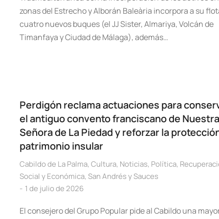
zonas del Estrecho y Alborán Baleària incorpora a su flot
cuatro nuevos buques (el JJ Sister, Almariya, Volcán de
Timanfaya y Ciudad de Málaga), además…
Perdigón reclama actuaciones para conser
el antiguo convento franciscano de Nuestr
Señora de La Piedad y reforzar la protección
patrimonio insular
Cabildo de La Palma
,
Cultura
,
Noticias
,
Política
,
Recuperaci
Social y Económica
,
San Andrés y Sauces
1 de julio de 2026
El consejero del Grupo Popular pide al Cabildo una mayo