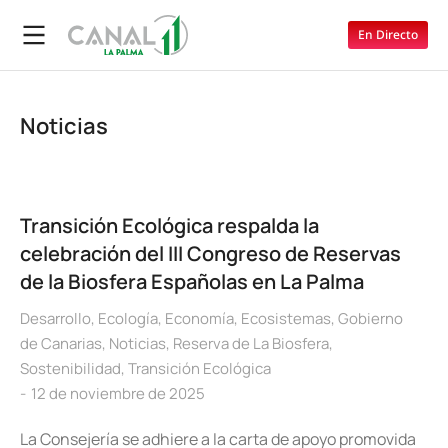
En Directo
Noticias
Transición Ecológica respalda la
celebración del III Congreso de Reservas
de la Biosfera Españolas en La Palma
Desarrollo
,
Ecología
,
Economía
,
Ecosistemas
,
Gobierno
de Canarias
,
Noticias
,
Reserva de La Biosfera
,
Sostenibilidad
,
Transición Ecológica
12 de noviembre de 2025
La Consejería se adhiere a la carta de apoyo promovida