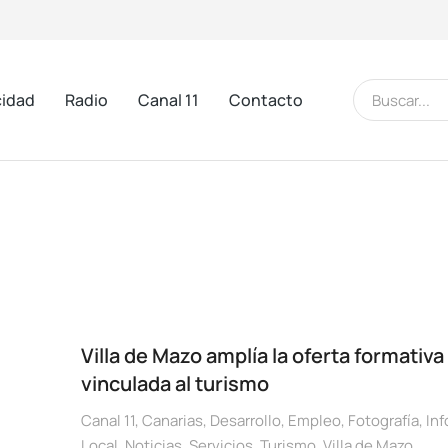
cidad
Radio
Canal 11
Contacto
Villa de Mazo amplía la oferta formativa
vinculada al turismo
Canal 11
,
Canarias
,
Desarrollo
,
Empleo
,
Fotografía
,
In
Local
,
Noticias
,
Servicios
,
Turismo
,
Villa de Mazo