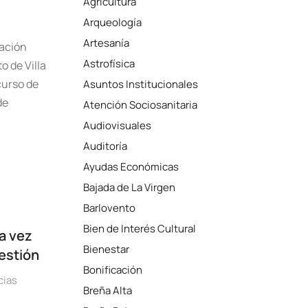
Agricultura
Arqueología
Artesanía
ación
Astrofísica
o de Villa
curso de
Asuntos Institucionales
de
Atención Sociosanitaria
Audiovisuales
Auditoría
Ayudas Económicas
Bajada de La Virgen
Barlovento
Bien de Interés Cultural
a vez
Bienestar
estión
Bonificación
cias
Breña Alta