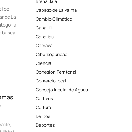
Breña Baja
el de
Cabildo de La Palma
ar de La
Cambio Climático
ategoría
Canal 11
e busca
Canarias
Carnaval
Ciberseguridad
Ciencia
Cohesión Territorial
Comercio local
Consejo Insular de Aguas
temas
Cultivos
o
Cultura
Delitos
vable
,
Deportes
bilidad