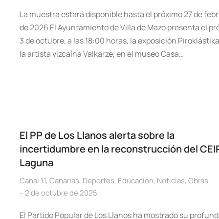
La muestra estará disponible hasta el próximo 27 de feb
de 2026 El Ayuntamiento de Villa de Mazo presenta el p
3 de octubre, a las 18:00 horas, la exposición Piroklástika
la artista vizcaína Valkarze, en el museo Casa…
El PP de Los Llanos alerta sobre la
incertidumbre en la reconstrucción del CEI
Laguna
Canal 11
,
Canarias
,
Deportes
,
Educación
,
Noticias
,
Obras
2 de octubre de 2025
El Partido Popular de Los Llanos ha mostrado su profun