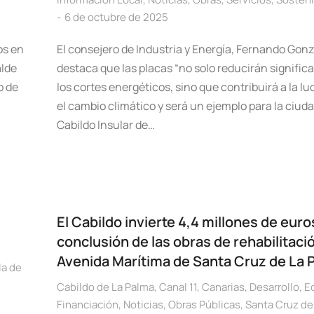
6 de octubre de 2025
os en
El consejero de Industria y Energía, Fernando Gonz
alde
destaca que las placas “no solo reducirán signifi
o de
los cortes energéticos, sino que contribuirá a la l
el cambio climático y será un ejemplo para la ciuda
Cabildo Insular de…
El Cabildo invierte 4,4 millones de euro
conclusión de las obras de rehabilitació
Avenida Marítima de Santa Cruz de La 
la de
Cabildo de La Palma
,
Canal 11
,
Canarias
,
Desarrollo
,
E
Financiación
,
Noticias
,
Obras Públicas
,
Santa Cruz de