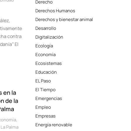
Derecho
Derechos Humanos
Derechos y bienestar animal
ález,
cativamente
Desarrollo
ucha contra
Digitalización
danía” El
Ecología
Economía
Ecosistemas
Educación
EL Paso
El Tiempo
s en la
Emergencias
n de la
Empleo
Palma
Empresas
conomía
,
Energía renovable
 La Palma