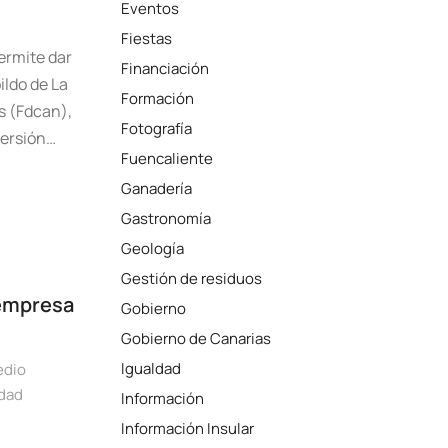
Eventos
Fiestas
ermite dar
Financiación
ildo de La
Formación
s (Fdcan),
Fotografía
versión…
Fuencaliente
Ganadería
Gastronomía
Geología
Gestión de residuos
 empresa
Gobierno
Gobierno de Canarias
Igualdad
dio
dad
Información
Información Insular