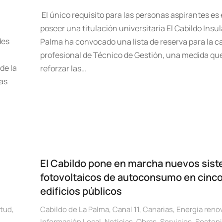
El único requisito para las personas aspirantes es 
poseer una titulación universitaria El Cabildo Insul
des
Palma ha convocado una lista de reserva para la c
profesional de Técnico de Gestión, una medida qu
de la
reforzar las…
ras
El Cabildo pone en marcha nuevos sis
fotovoltaicos de autoconsumo en cinc
edificios públicos
tud
,
Cabildo de La Palma
,
Canal 11
,
Canarias
,
Energía reno
Información Local
,
Noticias
,
Obras
,
Servicios
,
Sosteni