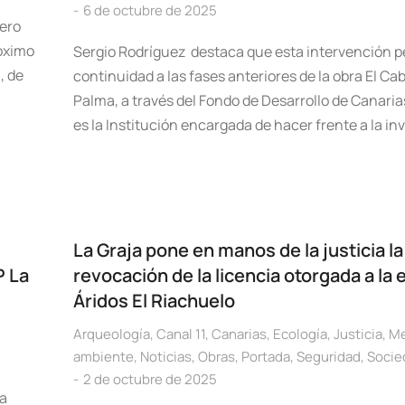
6 de octubre de 2025
rero
róximo
Sergio Rodríguez destaca que esta intervención p
, de
continuidad a las fases anteriores de la obra El Cab
Palma, a través del Fondo de Desarrollo de Canaria
es la Institución encargada de hacer frente a la in
La Graja pone en manos de la justicia la
P La
revocación de la licencia otorgada a la
Áridos El Riachuelo
Arqueología
,
Canal 11
,
Canarias
,
Ecología
,
Justicia
,
Me
ambiente
,
Noticias
,
Obras
,
Portada
,
Seguridad
,
Socie
2 de octubre de 2025
da