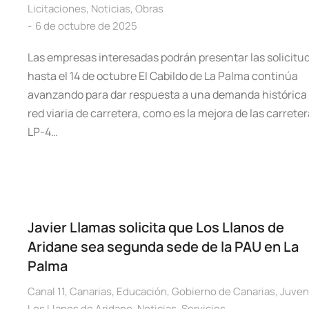
Licitaciones
,
Noticias
,
Obras
6 de octubre de 2025
Las empresas interesadas podrán presentar las solicitu
hasta el 14 de octubre El Cabildo de La Palma continúa
avanzando para dar respuesta a una demanda histórica 
red viaria de carretera, como es la mejora de las carrete
LP-4…
Javier Llamas solicita que Los Llanos de
Aridane sea segunda sede de la PAU en La
Palma
Canal 11
,
Canarias
,
Educación
,
Gobierno de Canarias
,
Juven
Los Llanos de Aridane
,
Noticias
,
Servicios