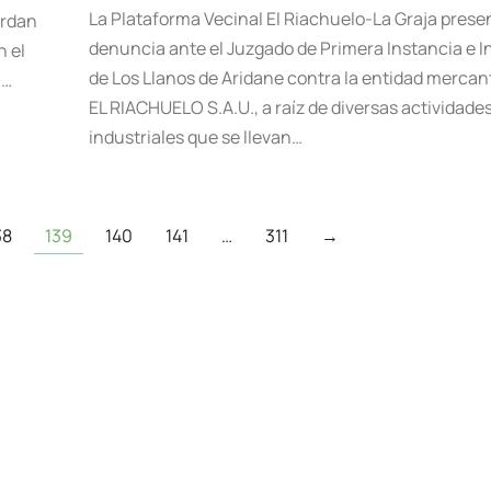
La Plataforma Vecinal El Riachuelo-La Graja prese
erdan
denuncia ante el Juzgado de Primera Instancia e I
n el
de Los Llanos de Aridane contra la entidad mercan
a…
EL RIACHUELO S.A.U., a raíz de diversas actividade
industriales que se llevan…
38
139
140
141
…
311
→