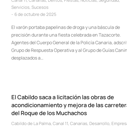
Canal 11
,
Canarias
,
Delitos
,
Fiestas
,
Noticias
,
Seguridad
,
Servicios
,
Sucesos
6 de octubre de 2025
El varón portaba papelinas de droga y una báscula de
precisión durante una fiesta celebrada en Tazacorte.
Agentes del Cuerpo General de la Policía Canaria, adscri
Grupo de Respuesta Operativa y al Grupo de Guías Canin
desplazados a…
El Cabildo saca a licitación las obras de
acondicionamiento y mejora de las carrete
del Roque de los Muchachos
Cabildo de La Palma
,
Canal 11
,
Canarias
,
Desarrollo
,
Empres