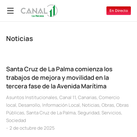
En Directo
Noticias
Santa Cruz de La Palma comienza los
trabajos de mejora y movilidad en la
tercera fase de la Avenida Marítima
Asuntos Institucionales
,
Canal 11
,
Canarias
,
Comercio
local
,
Desarrollo
,
Información Local
,
Noticias
,
Obras
,
Obras
Públicas
,
Santa Cruz de La Palma
,
Seguridad
,
Servicios
,
Sociedad
2 de octubre de 2025