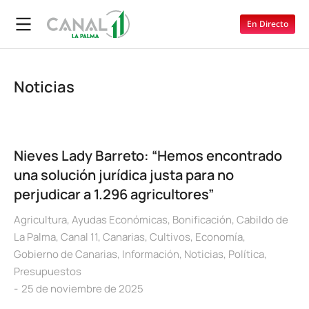
En Directo
Noticias
Nieves Lady Barreto: “Hemos encontrado
una solución jurídica justa para no
perjudicar a 1.296 agricultores”
Agricultura
,
Ayudas Económicas
,
Bonificación
,
Cabildo de
La Palma
,
Canal 11
,
Canarias
,
Cultivos
,
Economía
,
Gobierno de Canarias
,
Información
,
Noticias
,
Política
,
Presupuestos
25 de noviembre de 2025