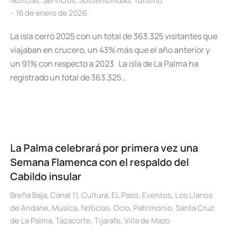
Noticias
,
Servicios
,
Sostenibilidad
,
Turismo
16 de enero de 2026
La isla cerró 2025 con un total de 363.325 visitantes que
viajaban en crucero, un 43% más que el año anterior y
un 91% con respecto a 2023 La isla de La Palma ha
registrado un total de 363.325…
La Palma celebrará por primera vez una
Semana Flamenca con el respaldo del
Cabildo insular
Breña Baja
,
Canal 11
,
Cultura
,
EL Paso
,
Eventos
,
Los Llanos
de Aridane
,
Musica
,
Noticias
,
Ocio
,
Patrimonio
,
Santa Cruz
de La Palma
,
Tazacorte
,
Tijarafe
,
Villa de Mazo