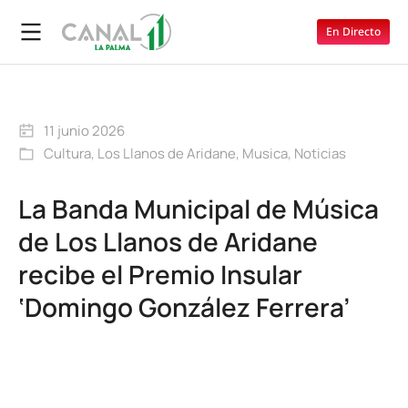
En Directo
11 junio 2026
Cultura
,
Los Llanos de Aridane
,
Musica
,
Noticias
La Banda Municipal de Música
de Los Llanos de Aridane
recibe el Premio Insular
‘Domingo González Ferrera’