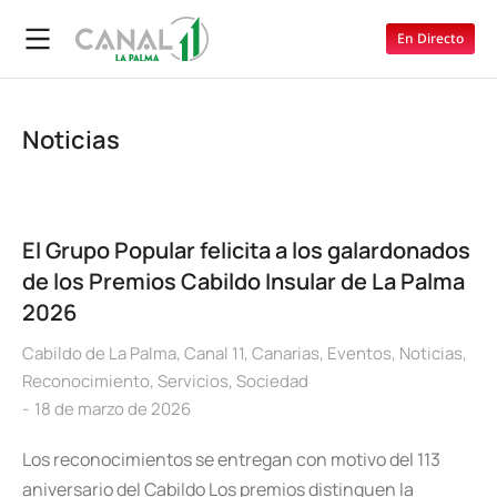
En Directo
Noticias
El Grupo Popular felicita a los galardonados
de los Premios Cabildo Insular de La Palma
2026
Cabildo de La Palma
,
Canal 11
,
Canarias
,
Eventos
,
Noticias
,
Reconocimiento
,
Servicios
,
Sociedad
18 de marzo de 2026
Los reconocimientos se entregan con motivo del 113
aniversario del Cabildo Los premios distinguen la