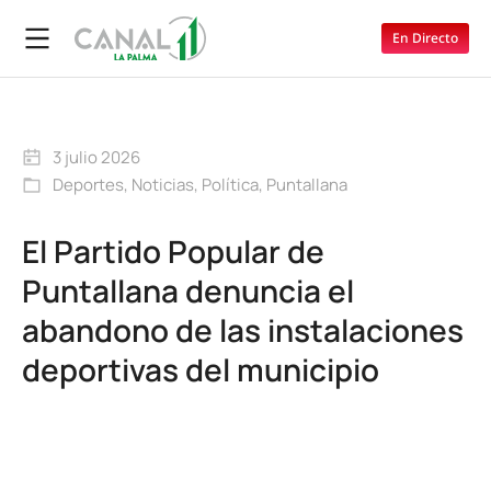
En Directo
3 julio 2026
Deportes
,
Noticias
,
Política
,
Puntallana
El Partido Popular de
Puntallana denuncia el
abandono de las instalaciones
deportivas del municipio