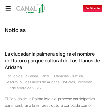
En Directo
Noticias
La ciudadanía palmera elegirá el nombre
del futuro parque cultural de Los Llanos de
Aridane
Cabildo de La Palma
,
Canal 11
,
Canarias
,
Cultura
,
Desarrollo
,
Los Llanos de Aridane
,
Noticias
,
Sociedad
12 de enero de 2026
El Cabildo de La Palma inicia el proceso participativo
para nombrar a la infraestructura conocida como