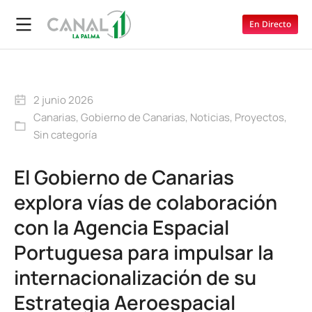
En Directo
2 junio 2026
Canarias
,
Gobierno de Canarias
,
Noticias
,
Proyectos
,
Sin categoría
El Gobierno de Canarias
explora vías de colaboración
con la Agencia Espacial
Portuguesa para impulsar la
internacionalización de su
Estrategia Aeroespacial