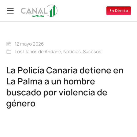
En Directo
12 mayo 2026
Los Llanos de Aridane
,
Noticias
,
Sucesos
La Policía Canaria detiene en
La Palma a un hombre
buscado por violencia de
género