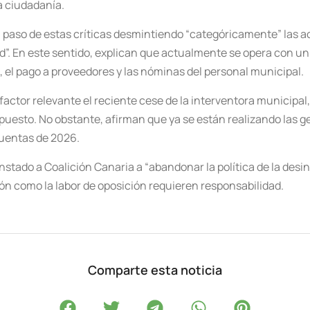
a ciudadanía.
 al paso de estas críticas desmintiendo “categóricamente” las
”. En este sentido, explican que actualmente se opera con u
s, el pago a proveedores y las nóminas del personal municipal.
factor relevante el reciente cese de la interventora municipa
uesto. No obstante, afirman que ya se están realizando las ge
cuentas de 2026.
nstado a Coalición Canaria a “abandonar la política de la desi
ión como la labor de oposición requieren responsabilidad.
Comparte esta noticia