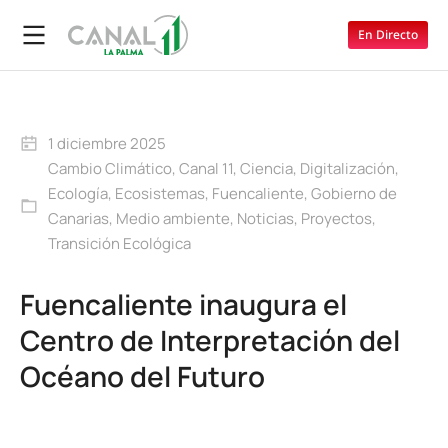
En Directo
1 diciembre 2025
Cambio Climático
,
Canal 11
,
Ciencia
,
Digitalización
,
Ecología
,
Ecosistemas
,
Fuencaliente
,
Gobierno de
Canarias
,
Medio ambiente
,
Noticias
,
Proyectos
,
Transición Ecológica
Fuencaliente inaugura el
Centro de Interpretación del
Océano del Futuro