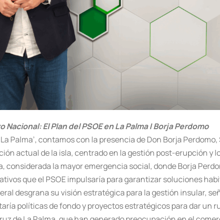
yo Nacional: El Plan del PSOE en La Palma | Borja Perdomo
l La Palma’, contamos con la presencia de Don Borja Perdomo,
ación actual de la isla, centrado en la gestión post-erupción y l
nda, considerada la mayor emergencia social, donde Borja Perdo
ativos que el PSOE impulsaría para garantizar soluciones habit
ral desgrana su visión estratégica para la gestión insular, se
ría políticas de fondo y proyectos estratégicos para dar un r
Cruz de La Palma, que han generado preocupación en el comerc