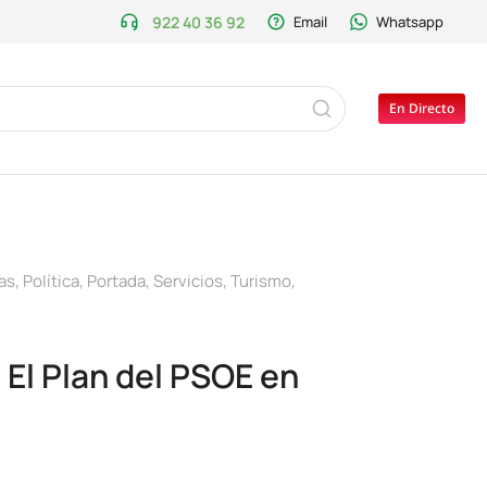
922 40 36 92
Email
Whatsapp
En Directo
as
,
Política
,
Portada
,
Servicios
,
Turismo
,
 El Plan del PSOE en