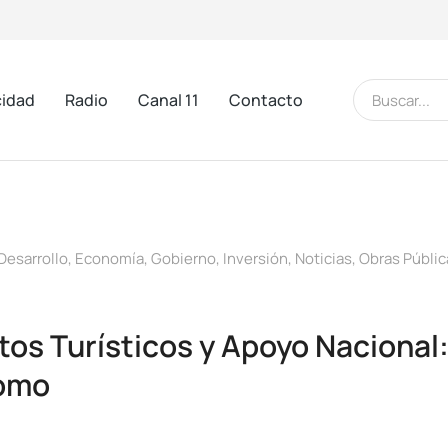
cidad
Radio
Canal 11
Contacto
Desarrollo
,
Economía
,
Gobierno
,
Inversión
,
Noticias
,
Obras Públic
tos Turísticos y Apoyo Nacional:
domo