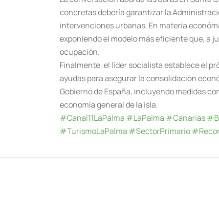
concretas debería garantizar la Administraci
intervenciones urbanas. En materia económica
exponiendo el modelo más eficiente que, a jui
ocupación.
Finalmente, el líder socialista establece el 
ayudas para asegurar la consolidación econó
Gobierno de España, incluyendo medidas como 
economía general de la isla.
#Canal11LaPalma
#LaPalma
#Canarias
#B
#TurismoLaPalma
#SectorPrimario
#Recon