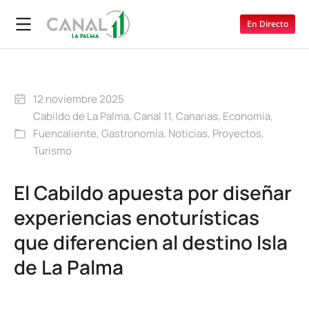
En Directo
12 noviembre 2025
Cabildo de La Palma
,
Canal 11
,
Canarias
,
Economía
,
Fuencaliente
,
Gastronomía
,
Noticias
,
Proyectos
,
Turismo
El Cabildo apuesta por diseñar
experiencias enoturísticas
que diferencien al destino Isla
de La Palma