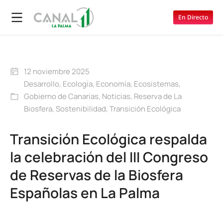
En Directo
12 noviembre 2025
Desarrollo
,
Ecología
,
Economía
,
Ecosistemas
,
Gobierno de Canarias
,
Noticias
,
Reserva de La
Biosfera
,
Sostenibilidad
,
Transición Ecológica
Transición Ecológica respalda
la celebración del III Congreso
de Reservas de la Biosfera
Españolas en La Palma